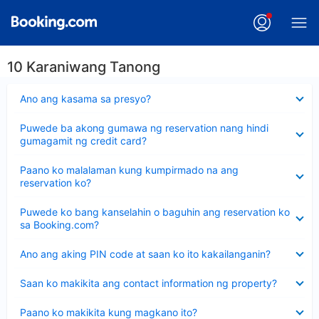
10 Karaniwang Tanong
Nakatago
Ano ang kasama sa presyo?
ang
sagot
Nakatago
Puwede ba akong gumawa ng reservation nang hindi
ang
gumagamit ng credit card?
sagot
Nakatago
Paano ko malalaman kung kumpirmado na ang
ang
reservation ko?
sagot
Nakatago
Puwede ko bang kanselahin o baguhin ang reservation ko
ang
sa Booking.com?
sagot
Nakatago
Ano ang aking PIN code at saan ko ito kakailanganin?
ang
sagot
Nakatago
Saan ko makikita ang contact information ng property?
ang
sagot
Nakatago
Paano ko makikita kung magkano ito?
ang