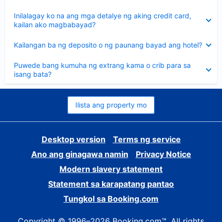
sagot
Nakatago
Inilalagay ko na ang mga detalye ng aking credit card,
ang
kailan ako magbabayad?
sagot
Nakatago
Kailangan ba ng deposito o ng paunang bayad ang hotel?
ang
sagot
Nakatago
Puwede bang kumuha ng extrang kama o crib para sa
ang
isang bata?
sagot
Ilista ang property mo
Desktop version
Terms ng service
Ano ang ginagawa namin
Privacy Notice
Modern slavery statement
Statement sa karapatang pantao
Tungkol sa Booking.com
Copyright © 1996–2026 Booking.com™. All rights