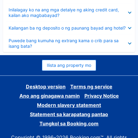
sagot
Nakatago
Inilalagay ko na ang mga detalye ng aking credit card,
ang
kailan ako magbabayad?
sagot
Nakatago
Kailangan ba ng deposito o ng paunang bayad ang hotel?
ang
sagot
Nakatago
Puwede bang kumuha ng extrang kama o crib para sa
ang
isang bata?
sagot
Ilista ang property mo
Desktop version
Terms ng service
Ano ang ginagawa namin
Privacy Notice
Modern slavery statement
Statement sa karapatang pantao
Tungkol sa Booking.com
Copyright © 1996–2026 Booking.com™. All rights