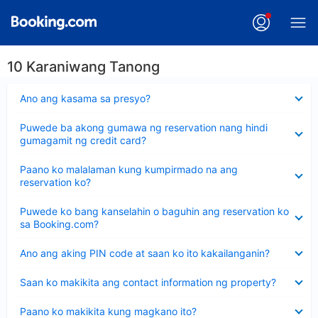
10 Karaniwang Tanong
Nakatago
Ano ang kasama sa presyo?
ang
sagot
Nakatago
Puwede ba akong gumawa ng reservation nang hindi
ang
gumagamit ng credit card?
sagot
Nakatago
Paano ko malalaman kung kumpirmado na ang
ang
reservation ko?
sagot
Nakatago
Puwede ko bang kanselahin o baguhin ang reservation ko
ang
sa Booking.com?
sagot
Nakatago
Ano ang aking PIN code at saan ko ito kakailanganin?
ang
sagot
Nakatago
Saan ko makikita ang contact information ng property?
ang
sagot
Nakatago
Paano ko makikita kung magkano ito?
ang