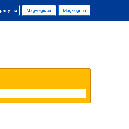
ulong sa reservation mo
operty mo
Mag-register
Mag-sign in
currency mo ngayon
ino ang wika mo ngayon