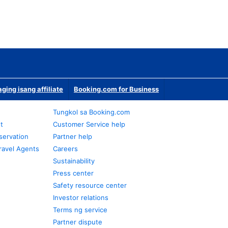
ging isang affiliate
Booking.com for Business
Tungkol sa Booking.com
t
Customer Service help
servation
Partner help
ravel Agents
Careers
Sustainability
Press center
Safety resource center
Investor relations
Terms ng service
Partner dispute