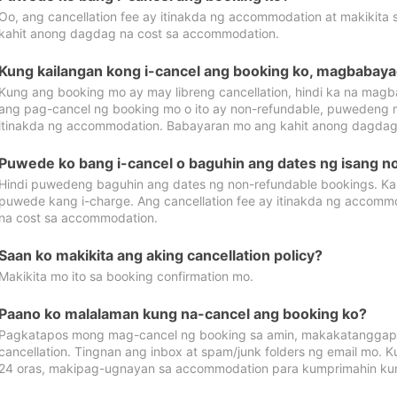
Oo, ang cancellation fee ay itinakda ng accommodation at makikita 
kahit anong dagdag na cost sa accommodation.
Kung kailangan kong i-cancel ang booking ko, magbabaya
Kung ang booking mo ay may libreng cancellation, hindi ka na magba
ang pag-cancel ng booking mo o ito ay non-refundable, puwedeng may
itinakda ng accommodation. Babayaran mo ang kahit anong dagdag
Puwede ko bang i-cancel o baguhin ang dates ng isang n
Hindi puwedeng baguhin ang dates ng non-refundable bookings. Kap
puwede kang i-charge. Ang cancellation fee ay itinakda ng accom
na cost sa accommodation.
Saan ko makikita ang aking cancellation policy?
Makikita mo ito sa booking confirmation mo.
Paano ko malalaman kung na-cancel ang booking ko?
Pagkatapos mong mag-cancel ng booking sa amin, makakatanggap
cancellation. Tingnan ang inbox at spam/junk folders ng email mo. 
24 oras, makipag-ugnayan sa accommodation para kumprimahin kung