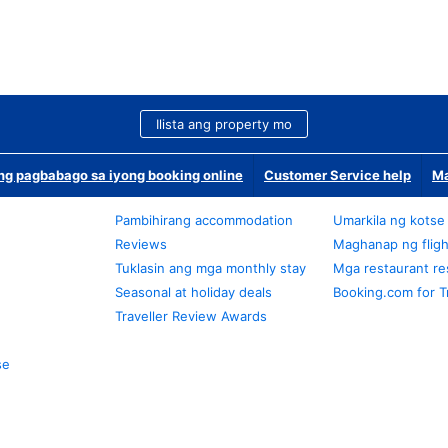
Ilista ang property mo
g pagbabago sa iyong booking online
Customer Service help
Ma
Pambihirang accommodation
Umarkila ng kotse
Reviews
Maghanap ng fligh
Tuklasin ang mga monthly stay
Mga restaurant re
Seasonal at holiday deals
Booking.com for T
Traveller Review Awards
se