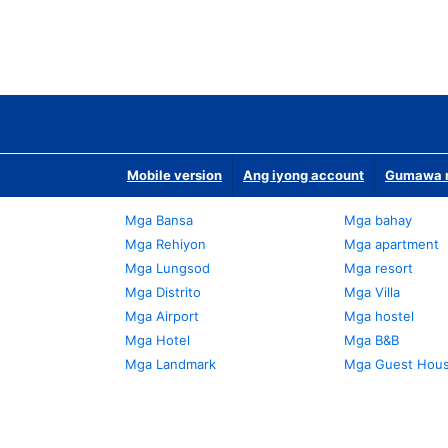
Mobile version
Ang iyong account
Gumawa n
Mga Bansa
Mga bahay
Mga Rehiyon
Mga apartment
Mga Lungsod
Mga resort
Mga Distrito
Mga Villa
Mga Airport
Mga hostel
Mga Hotel
Mga B&B
Mga Landmark
Mga Guest Hou