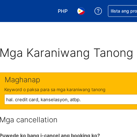
PHP
Makakuha ng t
Ilista ang pr
Pumili ng currency mo. PHP ang 
Pumili ng wika mo. Filip
Mga Karaniwang Tanong
Maghanap
Keyword o paksa para sa mga karaniwang tanong
Mga cancellation
Puwede ko bang i-cancel ang booking ko?