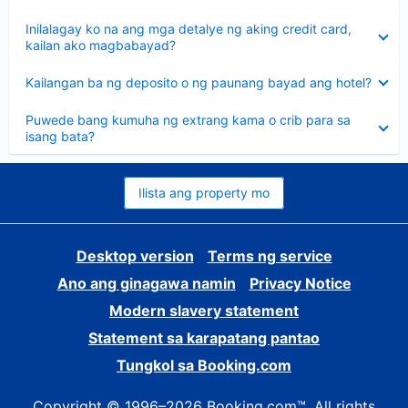
sagot
Nakatago
Inilalagay ko na ang mga detalye ng aking credit card,
ang
kailan ako magbabayad?
sagot
Nakatago
Kailangan ba ng deposito o ng paunang bayad ang hotel?
ang
sagot
Nakatago
Puwede bang kumuha ng extrang kama o crib para sa
ang
isang bata?
sagot
Ilista ang property mo
Desktop version
Terms ng service
Ano ang ginagawa namin
Privacy Notice
Modern slavery statement
Statement sa karapatang pantao
Tungkol sa Booking.com
Copyright © 1996–2026 Booking.com™. All rights