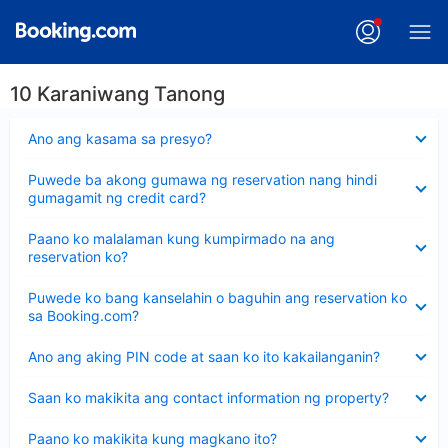
10 Karaniwang Tanong
Nakatago
Ano ang kasama sa presyo?
ang
sagot
Nakatago
Puwede ba akong gumawa ng reservation nang hindi
ang
gumagamit ng credit card?
sagot
Nakatago
Paano ko malalaman kung kumpirmado na ang
ang
reservation ko?
sagot
Nakatago
Puwede ko bang kanselahin o baguhin ang reservation ko
ang
sa Booking.com?
sagot
Nakatago
Ano ang aking PIN code at saan ko ito kakailanganin?
ang
sagot
Nakatago
Saan ko makikita ang contact information ng property?
ang
sagot
Nakatago
Paano ko makikita kung magkano ito?
ang