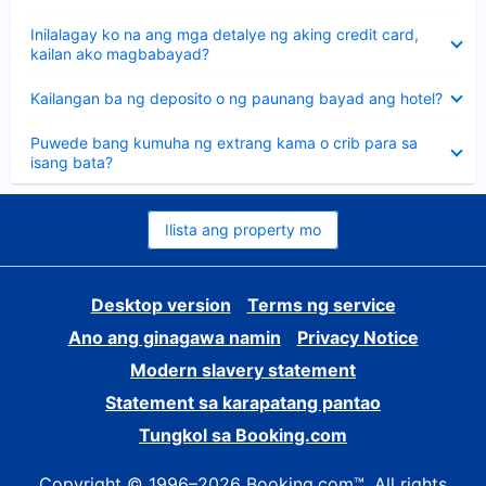
sagot
Nakatago
Inilalagay ko na ang mga detalye ng aking credit card,
ang
kailan ako magbabayad?
sagot
Nakatago
Kailangan ba ng deposito o ng paunang bayad ang hotel?
ang
sagot
Nakatago
Puwede bang kumuha ng extrang kama o crib para sa
ang
isang bata?
sagot
Ilista ang property mo
Desktop version
Terms ng service
Ano ang ginagawa namin
Privacy Notice
Modern slavery statement
Statement sa karapatang pantao
Tungkol sa Booking.com
Copyright © 1996–2026 Booking.com™. All rights