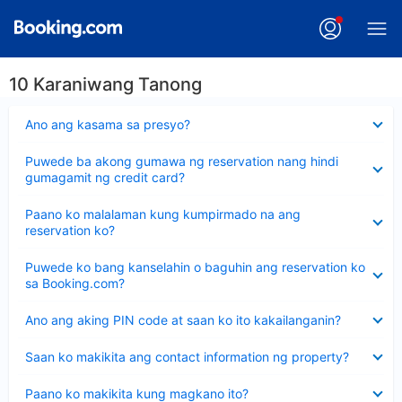
10 Karaniwang Tanong
Nakatago
Ano ang kasama sa presyo?
ang
sagot
Nakatago
Puwede ba akong gumawa ng reservation nang hindi
ang
gumagamit ng credit card?
sagot
Nakatago
Paano ko malalaman kung kumpirmado na ang
ang
reservation ko?
sagot
Nakatago
Puwede ko bang kanselahin o baguhin ang reservation ko
ang
sa Booking.com?
sagot
Nakatago
Ano ang aking PIN code at saan ko ito kakailanganin?
ang
sagot
Nakatago
Saan ko makikita ang contact information ng property?
ang
sagot
Nakatago
Paano ko makikita kung magkano ito?
ang