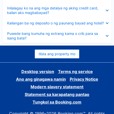
sagot
Nakatago
Inilalagay ko na ang mga detalye ng aking credit card,
ang
kailan ako magbabayad?
sagot
Nakatago
Kailangan ba ng deposito o ng paunang bayad ang hotel?
ang
sagot
Nakatago
Puwede bang kumuha ng extrang kama o crib para sa
ang
isang bata?
sagot
Ilista ang property mo
Desktop version
Terms ng service
Ano ang ginagawa namin
Privacy Notice
Modern slavery statement
Statement sa karapatang pantao
Tungkol sa Booking.com
Copyright © 1996–2026 Booking.com™. All rights