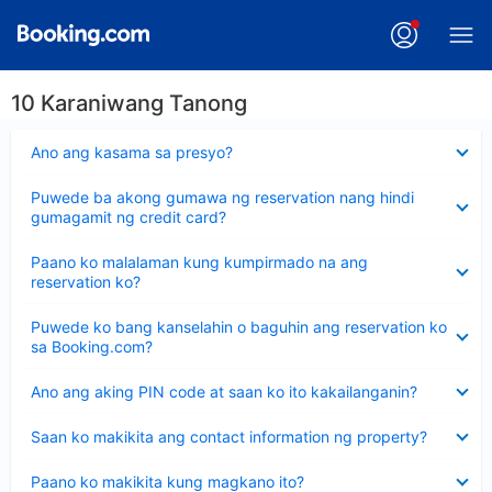
10 Karaniwang Tanong
Nakatago
Ano ang kasama sa presyo?
ang
sagot
Nakatago
Puwede ba akong gumawa ng reservation nang hindi
ang
gumagamit ng credit card?
sagot
Nakatago
Paano ko malalaman kung kumpirmado na ang
ang
reservation ko?
sagot
Nakatago
Puwede ko bang kanselahin o baguhin ang reservation ko
ang
sa Booking.com?
sagot
Nakatago
Ano ang aking PIN code at saan ko ito kakailanganin?
ang
sagot
Nakatago
Saan ko makikita ang contact information ng property?
ang
sagot
Nakatago
Paano ko makikita kung magkano ito?
ang