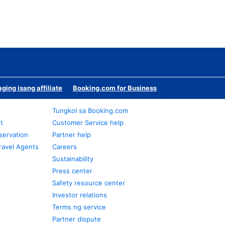
ging isang affiliate
Booking.com for Business
Tungkol sa Booking.com
t
Customer Service help
servation
Partner help
ravel Agents
Careers
Sustainability
Press center
Safety resource center
Investor relations
Terms ng service
Partner dispute