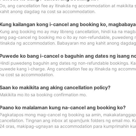
Oo, ang cancellation fee ay itinakda ng accommodation at makikita 
kahit anong dagdag na cost sa accommodation.
Kung kailangan kong i-cancel ang booking ko, magbabaya
Kung ang booking mo ay may libreng cancellation, hindi ka na magba
ang pag-cancel ng booking mo o ito ay non-refundable, puwedeng may
itinakda ng accommodation. Babayaran mo ang kahit anong dagdag
Puwede ko bang i-cancel o baguhin ang dates ng isang n
Hindi puwedeng baguhin ang dates ng non-refundable bookings. Kap
puwede kang i-charge. Ang cancellation fee ay itinakda ng accom
na cost sa accommodation.
Saan ko makikita ang aking cancellation policy?
Makikita mo ito sa booking confirmation mo.
Paano ko malalaman kung na-cancel ang booking ko?
Pagkatapos mong mag-cancel ng booking sa amin, makakatanggap
cancellation. Tingnan ang inbox at spam/junk folders ng email mo. 
24 oras, makipag-ugnayan sa accommodation para kumprimahin kung