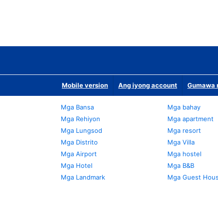
Mobile version
Ang iyong account
Gumawa n
Mga Bansa
Mga bahay
Mga Rehiyon
Mga apartment
Mga Lungsod
Mga resort
Mga Distrito
Mga Villa
Mga Airport
Mga hostel
Mga Hotel
Mga B&B
Mga Landmark
Mga Guest Hou