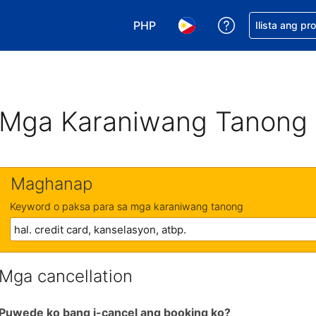
PHP
Makakuha ng t
Ilista ang pr
Pumili ng currency mo. PHP ang 
Pumili ng wika mo. Filip
Mga Karaniwang Tanong
Maghanap
Keyword o paksa para sa mga karaniwang tanong
Mga cancellation
Puwede ko bang i-cancel ang booking ko?