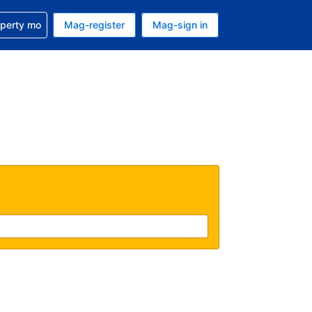
ulong sa reservation mo
operty mo
Mag-register
Mag-sign in
currency mo ngayon
ino ang wika mo ngayon