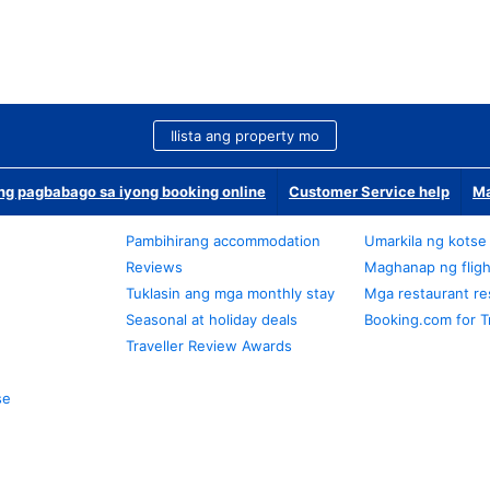
Ilista ang property mo
g pagbabago sa iyong booking online
Customer Service help
Ma
Pambihirang accommodation
Umarkila ng kotse
Reviews
Maghanap ng fligh
Tuklasin ang mga monthly stay
Mga restaurant re
Seasonal at holiday deals
Booking.com for T
Traveller Review Awards
se