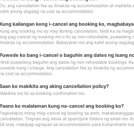
Oo, ang cancellation fee ay itinakda ng accommodation at makikita 
kahit anong dagdag na cost sa accommodation.
Kung kailangan kong i-cancel ang booking ko, magbabaya
Kung ang booking mo ay may libreng cancellation, hindi ka na magba
ang pag-cancel ng booking mo o ito ay non-refundable, puwedeng may
itinakda ng accommodation. Babayaran mo ang kahit anong dagdag
Puwede ko bang i-cancel o baguhin ang dates ng isang n
Hindi puwedeng baguhin ang dates ng non-refundable bookings. Kap
puwede kang i-charge. Ang cancellation fee ay itinakda ng accom
na cost sa accommodation.
Saan ko makikita ang aking cancellation policy?
Makikita mo ito sa booking confirmation mo.
Paano ko malalaman kung na-cancel ang booking ko?
Pagkatapos mong mag-cancel ng booking sa amin, makakatanggap
cancellation. Tingnan ang inbox at spam/junk folders ng email mo. 
24 oras, makipag-ugnayan sa accommodation para kumprimahin kung