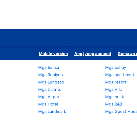
Mobile version
Ang iyong account
Gumawa n
Mga Bansa
Mga bahay
Mga Rehiyon
Mga apartment
Mga Lungsod
Mga resort
Mga Distrito
Mga Villa
Mga Airport
Mga hostel
Mga Hotel
Mga B&B
Mga Landmark
Mga Guest Hou