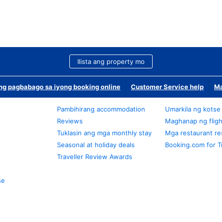
Ilista ang property mo
g pagbabago sa iyong booking online
Customer Service help
Ma
Pambihirang accommodation
Umarkila ng kotse
Reviews
Maghanap ng fligh
Tuklasin ang mga monthly stay
Mga restaurant re
Seasonal at holiday deals
Booking.com for T
Traveller Review Awards
se