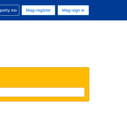
ulong sa reservation mo
operty mo
Mag-register
Mag-sign in
currency mo ngayon
ino ang wika mo ngayon