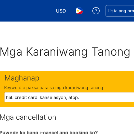
USD
Makakuha ng t
Ilista ang pr
Pumili ng currency mo. USD ang 
Pumili ng wika mo. Filip
Mga Karaniwang Tanong
Maghanap
Keyword o paksa para sa mga karaniwang tanong
Mga cancellation
Puwede ko bang i-cancel ang booking ko?