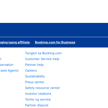
ging isang affiliate
Booking.com for Business
Tungkol sa Booking.com
t
Customer Service help
servation
Partner help
ravel Agents
Careers
Sustainability
Press center
Safety resource center
Investor relations
Terms ng service
Partner dispute