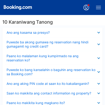
10 Karaniwang Tanong
Nakatago
Ano ang kasama sa presyo?
ang
sagot
Nakatago
Puwede ba akong gumawa ng reservation nang hindi
ang
gumagamit ng credit card?
sagot
Nakatago
Paano ko malalaman kung kumpirmado na ang
ang
reservation ko?
sagot
Nakatago
Puwede ko bang kanselahin o baguhin ang reservation ko
ang
sa Booking.com?
sagot
Nakatago
Ano ang aking PIN code at saan ko ito kakailanganin?
ang
sagot
Nakatago
Saan ko makikita ang contact information ng property?
ang
sagot
Nakatago
Paano ko makikita kung magkano ito?
ang