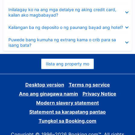
sagot
Nakatago
Inilalagay ko na ang mga detalye ng aking credit card,
ang
kailan ako magbabayad?
sagot
Nakatago
Kailangan ba ng deposito o ng paunang bayad ang hotel?
ang
sagot
Nakatago
Puwede bang kumuha ng extrang kama o crib para sa
ang
isang bata?
sagot
Ilista ang property mo
Desktop version
Terms ng service
Ano ang ginagawa namin
Privacy Notice
Modern slavery statement
Statement sa karapatang pantao
Tungkol sa Booking.com
Copyright © 1996–2026 Booking.com™. All rights