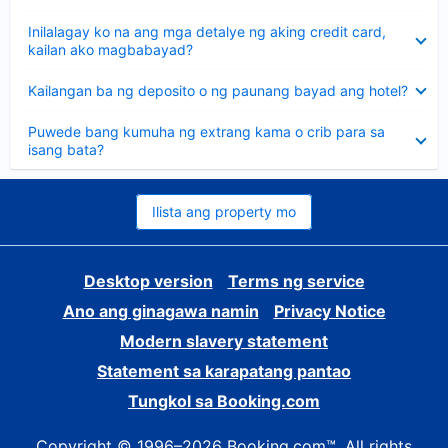
sagot
Nakatago
Inilalagay ko na ang mga detalye ng aking credit card,
ang
kailan ako magbabayad?
sagot
Nakatago
Kailangan ba ng deposito o ng paunang bayad ang hotel?
ang
sagot
Nakatago
Puwede bang kumuha ng extrang kama o crib para sa
ang
isang bata?
sagot
Ilista ang property mo
Desktop version
Terms ng service
Ano ang ginagawa namin
Privacy Notice
Modern slavery statement
Statement sa karapatang pantao
Tungkol sa Booking.com
Copyright © 1996–2026 Booking.com™. All rights