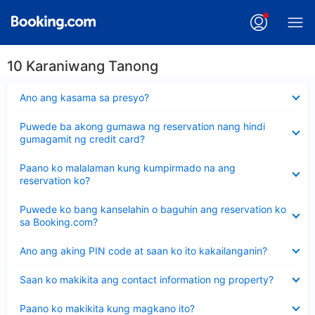
10 Karaniwang Tanong
Nakatago
Ano ang kasama sa presyo?
ang
sagot
Nakatago
Puwede ba akong gumawa ng reservation nang hindi
ang
gumagamit ng credit card?
sagot
Nakatago
Paano ko malalaman kung kumpirmado na ang
ang
reservation ko?
sagot
Nakatago
Puwede ko bang kanselahin o baguhin ang reservation ko
ang
sa Booking.com?
sagot
Nakatago
Ano ang aking PIN code at saan ko ito kakailanganin?
ang
sagot
Nakatago
Saan ko makikita ang contact information ng property?
ang
sagot
Nakatago
Paano ko makikita kung magkano ito?
ang