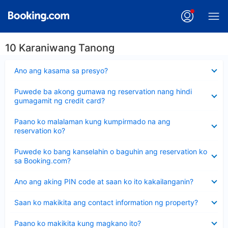
10 Karaniwang Tanong
Nakatago
Ano ang kasama sa presyo?
ang
sagot
Nakatago
Puwede ba akong gumawa ng reservation nang hindi
ang
gumagamit ng credit card?
sagot
Nakatago
Paano ko malalaman kung kumpirmado na ang
ang
reservation ko?
sagot
Nakatago
Puwede ko bang kanselahin o baguhin ang reservation ko
ang
sa Booking.com?
sagot
Nakatago
Ano ang aking PIN code at saan ko ito kakailanganin?
ang
sagot
Nakatago
Saan ko makikita ang contact information ng property?
ang
sagot
Nakatago
Paano ko makikita kung magkano ito?
ang