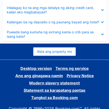
sagot
Nakatago
Inilalagay ko na ang mga detalye ng aking credit card,
ang
kailan ako magbabayad?
sagot
Nakatago
Kailangan ba ng deposito o ng paunang bayad ang hotel?
ang
sagot
Nakatago
Puwede bang kumuha ng extrang kama o crib para sa
ang
isang bata?
sagot
Ilista ang property mo
Desktop version
Terms ng service
Ano ang ginagawa namin
Privacy Notice
Modern slavery statement
Statement sa karapatang pantao
Tungkol sa Booking.com
Copyright © 1996–2026 Booking.com™. All rights