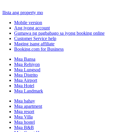
Ilista ang property mo
Mobile version
Ang iyong account
Gumawa ng pagbabago sa iyong booking online
Customer Service help
Maging isang affiliate
Booking.com for Business
Mga Bansa
Mga Rehiyon
Mga Lungsod
Mga Distrito
Mga Airport
Mga Hotel
Mga Landmark
Mga bahay
Mga apartment
Mga resort
Mga Villa
Mga hostel
Mga B&B