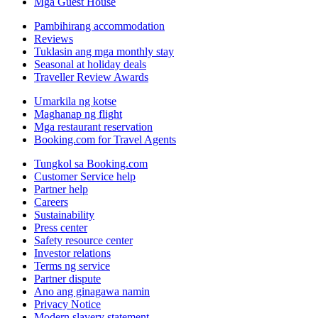
Mga Guest House
Pambihirang accommodation
Reviews
Tuklasin ang mga monthly stay
Seasonal at holiday deals
Traveller Review Awards
Umarkila ng kotse
Maghanap ng flight
Mga restaurant reservation
Booking.com for Travel Agents
Tungkol sa Booking.com
Customer Service help
Partner help
Careers
Sustainability
Press center
Safety resource center
Investor relations
Terms ng service
Partner dispute
Ano ang ginagawa namin
Privacy Notice
Modern slavery statement