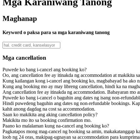
Mga Karaniwang Tanong
Maghanap
Keyword o paksa para sa mga karaniwang tanong
Mga cancellation
Puwede ko bang i-cancel ang booking ko?
Oo, ang cancellation fee ay itinakda ng accommodation at makikita 
Kung kailangan kong i-cancel ang booking ko, magbabayad ba ako n
Kung ang booking mo ay may libreng cancellation, hindi ka na magbab
Ang cancellation fee ay itinakda ng accommodation. Babayaran mo a
Puwede ko bang i-cancel o baguhin ang dates ng isang non-refundab
Hindi puwedeng baguhin ang dates ng non-refundable bookings. Kapa
kahit anong dagdag na cost sa accommodation.
Saan ko makikita ang aking cancellation policy?
Makikita mo ito sa booking confirmation mo.
Paano ko malalaman kung na-cancel ang booking ko?
Pagkatapos mong mag-cancel ng booking sa amin, makakatanggap ka n
loob ng 24 oras, makipag-ugnayan sa accommodation para kumprimah