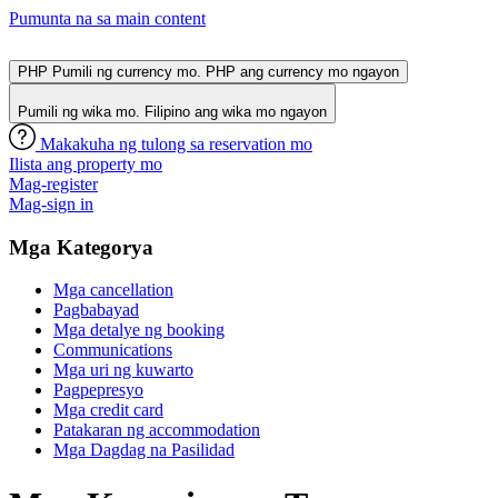
Pumunta na sa main content
PHP
Pumili ng currency mo. PHP ang currency mo ngayon
Pumili ng wika mo. Filipino ang wika mo ngayon
Makakuha ng tulong sa reservation mo
Ilista ang property mo
Mag-register
Mag-sign in
Mga Kategorya
Mga cancellation
Pagbabayad
Mga detalye ng booking
Communications
Mga uri ng kuwarto
Pagpepresyo
Mga credit card
Patakaran ng accommodation
Mga Dagdag na Pasilidad