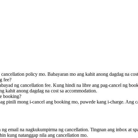
sa cancellation policy mo. Babayaran mo ang kahit anong dagdag na co
g fee?
ayad ng cancellation fee. Kung hindi na libre ang pag-cancel ng book
ng kahit anong dagdag na cost sa accommodation.
le booking?
g pinili mong i-cancel ang booking mo, puwede kang i-charge. Ang c
g email na nagkukumpirma ng cancellation. Tingnan ang inbox at spa
in kung natanggap nila ang cancellation mo.