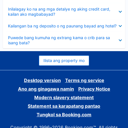
sagot
Nakatago
Inilalagay ko na ang mga detalye ng aking credit card,
ang
kailan ako magbabayad?
sagot
Nakatago
Kailangan ba ng deposito o ng paunang bayad ang hotel?
ang
sagot
Nakatago
Puwede bang kumuha ng extrang kama o crib para sa
ang
isang bata?
sagot
Ilista ang property mo
Desktop version
Terms ng service
Ano ang ginagawa namin
Privacy Notice
Modern slavery statement
Statement sa karapatang pantao
Tungkol sa Booking.com
Copyright © 1996–2026 Booking.com™. All rights