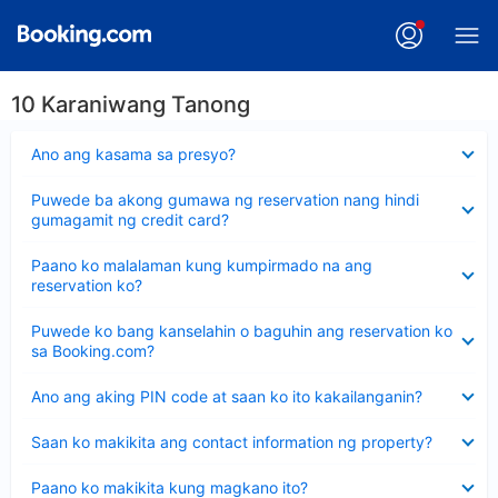
10 Karaniwang Tanong
Nakatago
Ano ang kasama sa presyo?
ang
sagot
Nakatago
Puwede ba akong gumawa ng reservation nang hindi
ang
gumagamit ng credit card?
sagot
Nakatago
Paano ko malalaman kung kumpirmado na ang
ang
reservation ko?
sagot
Nakatago
Puwede ko bang kanselahin o baguhin ang reservation ko
ang
sa Booking.com?
sagot
Nakatago
Ano ang aking PIN code at saan ko ito kakailanganin?
ang
sagot
Nakatago
Saan ko makikita ang contact information ng property?
ang
sagot
Nakatago
Paano ko makikita kung magkano ito?
ang