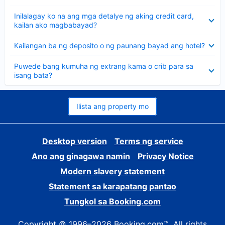
sagot
Nakatago
Inilalagay ko na ang mga detalye ng aking credit card,
ang
kailan ako magbabayad?
sagot
Nakatago
Kailangan ba ng deposito o ng paunang bayad ang hotel?
ang
sagot
Nakatago
Puwede bang kumuha ng extrang kama o crib para sa
ang
isang bata?
sagot
Ilista ang property mo
Desktop version
Terms ng service
Ano ang ginagawa namin
Privacy Notice
Modern slavery statement
Statement sa karapatang pantao
Tungkol sa Booking.com
Copyright © 1996–2026 Booking.com™. All rights