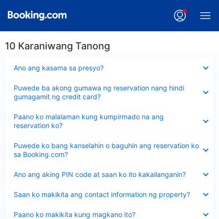
10 Karaniwang Tanong
Nakatago
Ano ang kasama sa presyo?
ang
sagot
Nakatago
Puwede ba akong gumawa ng reservation nang hindi
ang
gumagamit ng credit card?
sagot
Nakatago
Paano ko malalaman kung kumpirmado na ang
ang
reservation ko?
sagot
Nakatago
Puwede ko bang kanselahin o baguhin ang reservation ko
ang
sa Booking.com?
sagot
Nakatago
Ano ang aking PIN code at saan ko ito kakailanganin?
ang
sagot
Nakatago
Saan ko makikita ang contact information ng property?
ang
sagot
Nakatago
Paano ko makikita kung magkano ito?
ang