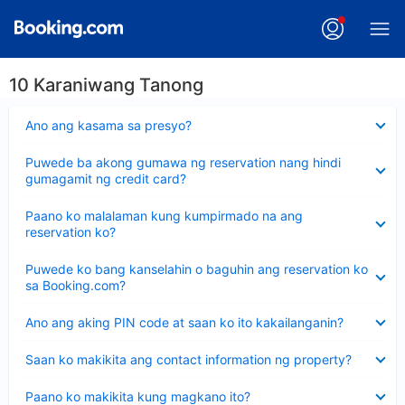
10 Karaniwang Tanong
Nakatago
Ano ang kasama sa presyo?
ang
sagot
Nakatago
Puwede ba akong gumawa ng reservation nang hindi
ang
gumagamit ng credit card?
sagot
Nakatago
Paano ko malalaman kung kumpirmado na ang
ang
reservation ko?
sagot
Nakatago
Puwede ko bang kanselahin o baguhin ang reservation ko
ang
sa Booking.com?
sagot
Nakatago
Ano ang aking PIN code at saan ko ito kakailanganin?
ang
sagot
Nakatago
Saan ko makikita ang contact information ng property?
ang
sagot
Nakatago
Paano ko makikita kung magkano ito?
ang