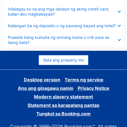
sagot
Nakatago
Inilalagay ko na ang mga detalye ng aking credit card,
ang
kailan ako magbabayad?
sagot
Nakatago
Kailangan ba ng deposito o ng paunang bayad ang hotel?
ang
sagot
Nakatago
Puwede bang kumuha ng extrang kama o crib para sa
ang
isang bata?
sagot
Ilista ang property mo
Desktop version
Terms ng service
Ano ang ginagawa namin
Privacy Notice
Modern slavery statement
Statement sa karapatang pantao
Tungkol sa Booking.com
Copyright © 1996–2026 Booking.com™. All rights