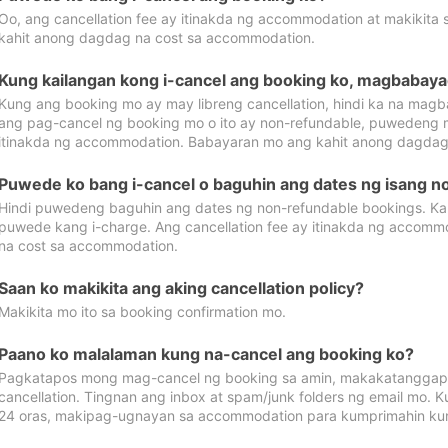
Oo, ang cancellation fee ay itinakda ng accommodation at makikita 
kahit anong dagdag na cost sa accommodation.
Kung kailangan kong i-cancel ang booking ko, magbabaya
Kung ang booking mo ay may libreng cancellation, hindi ka na magba
ang pag-cancel ng booking mo o ito ay non-refundable, puwedeng may
itinakda ng accommodation. Babayaran mo ang kahit anong dagdag
Puwede ko bang i-cancel o baguhin ang dates ng isang n
Hindi puwedeng baguhin ang dates ng non-refundable bookings. Kap
puwede kang i-charge. Ang cancellation fee ay itinakda ng accom
na cost sa accommodation.
Saan ko makikita ang aking cancellation policy?
Makikita mo ito sa booking confirmation mo.
Paano ko malalaman kung na-cancel ang booking ko?
Pagkatapos mong mag-cancel ng booking sa amin, makakatanggap
cancellation. Tingnan ang inbox at spam/junk folders ng email mo. 
24 oras, makipag-ugnayan sa accommodation para kumprimahin kung