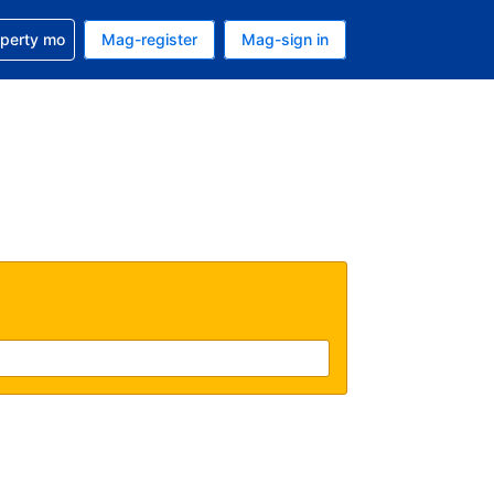
ulong sa reservation mo
operty mo
Mag-register
Mag-sign in
currency mo ngayon
ino ang wika mo ngayon