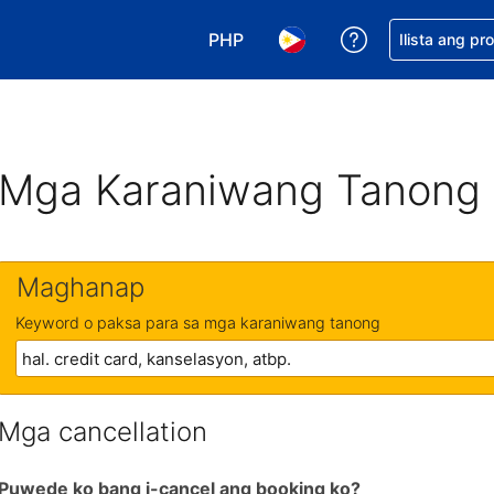
PHP
Makakuha ng t
Ilista ang pr
Pumili ng currency mo. PHP ang 
Pumili ng wika mo. Filip
Mga Karaniwang Tanong
Maghanap
Keyword o paksa para sa mga karaniwang tanong
Mga cancellation
Puwede ko bang i-cancel ang booking ko?