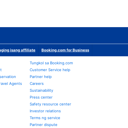
ging isang affiliate
Booking.com for Business
Tungkol sa Booking.com
t
Customer Service help
servation
Partner help
ravel Agents
Careers
Sustainability
Press center
Safety resource center
Investor relations
Terms ng service
Partner dispute