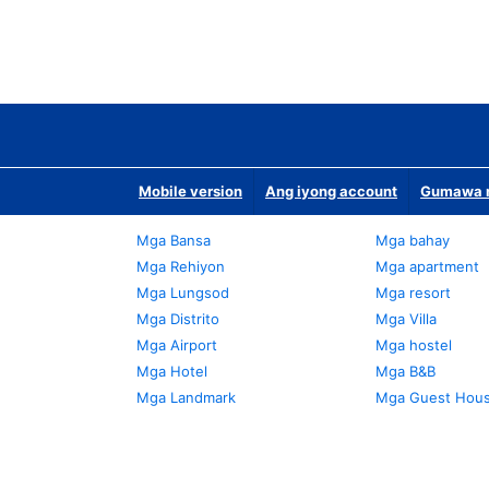
Mobile version
Ang iyong account
Gumawa n
Mga Bansa
Mga bahay
Mga Rehiyon
Mga apartment
Mga Lungsod
Mga resort
Mga Distrito
Mga Villa
Mga Airport
Mga hostel
Mga Hotel
Mga B&B
Mga Landmark
Mga Guest Hou