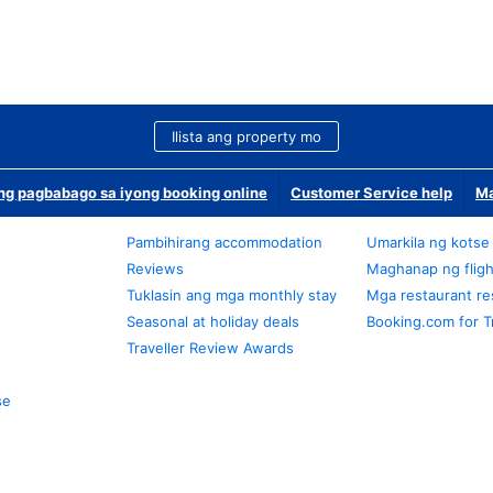
Ilista ang property mo
g pagbabago sa iyong booking online
Customer Service help
Ma
Pambihirang accommodation
Umarkila ng kotse
Reviews
Maghanap ng fligh
Tuklasin ang mga monthly stay
Mga restaurant re
Seasonal at holiday deals
Booking.com for T
Traveller Review Awards
se