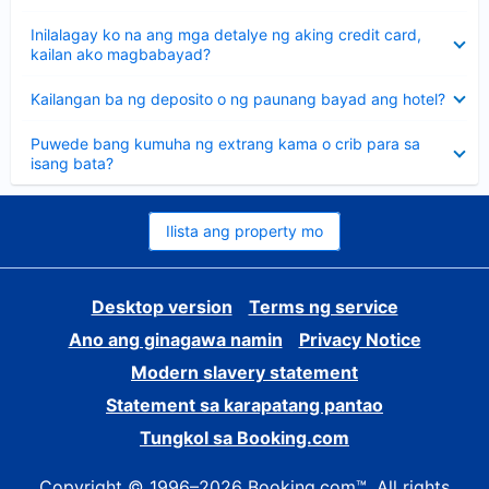
sagot
Nakatago
Inilalagay ko na ang mga detalye ng aking credit card,
ang
kailan ako magbabayad?
sagot
Nakatago
Kailangan ba ng deposito o ng paunang bayad ang hotel?
ang
sagot
Nakatago
Puwede bang kumuha ng extrang kama o crib para sa
ang
isang bata?
sagot
Ilista ang property mo
Desktop version
Terms ng service
Ano ang ginagawa namin
Privacy Notice
Modern slavery statement
Statement sa karapatang pantao
Tungkol sa Booking.com
Copyright © 1996–2026 Booking.com™. All rights