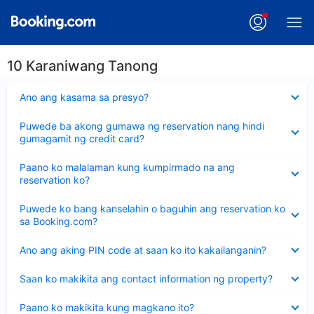
10 Karaniwang Tanong
Nakatago
Ano ang kasama sa presyo?
ang
sagot
Nakatago
Puwede ba akong gumawa ng reservation nang hindi
ang
gumagamit ng credit card?
sagot
Nakatago
Paano ko malalaman kung kumpirmado na ang
ang
reservation ko?
sagot
Nakatago
Puwede ko bang kanselahin o baguhin ang reservation ko
ang
sa Booking.com?
sagot
Nakatago
Ano ang aking PIN code at saan ko ito kakailanganin?
ang
sagot
Nakatago
Saan ko makikita ang contact information ng property?
ang
sagot
Nakatago
Paano ko makikita kung magkano ito?
ang