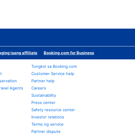
ging isang affiliate
Booking.com for Business
Tungkol sa Booking.com
t
Customer Service help
servation
Partner help
ravel Agents
Careers
Sustainability
Press center
Safety resource center
Investor relations
Terms ng service
Partner dispute