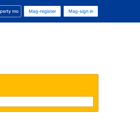
ulong sa reservation mo
operty mo
Mag-register
Mag-sign in
currency mo ngayon
ino ang wika mo ngayon