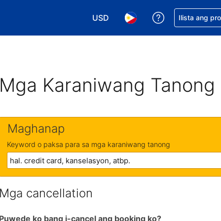
USD
Makakuha ng t
Ilista ang pr
Pumili ng currency mo. USD ang 
Pumili ng wika mo. Filip
Mga Karaniwang Tanong
Maghanap
Keyword o paksa para sa mga karaniwang tanong
Mga cancellation
Puwede ko bang i-cancel ang booking ko?