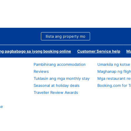
Ilista ang property mo
g pagbabago sa iyong booking online
Customer Service help
Ma
Pambihirang accommodation
Umarkila ng kotse
Reviews
Maghanap ng fligh
Tuklasin ang mga monthly stay
Mga restaurant re
Seasonal at holiday deals
Booking.com for T
Traveller Review Awards
se