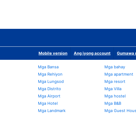
Mobile version
Ang iyong account
Gumawa n
Mga Bansa
Mga bahay
Mga Rehiyon
Mga apartment
Mga Lungsod
Mga resort
Mga Distrito
Mga Villa
Mga Airport
Mga hostel
Mga Hotel
Mga B&B
Mga Landmark
Mga Guest Hou