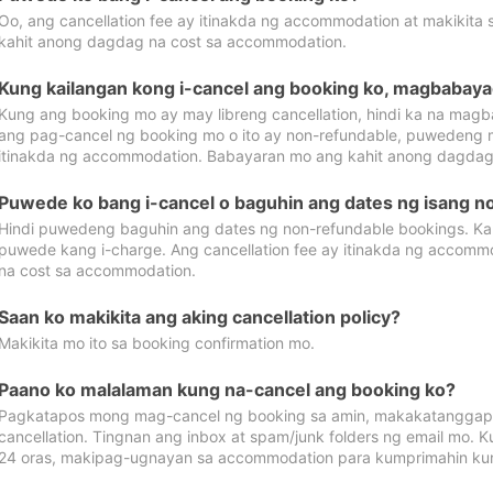
Oo, ang cancellation fee ay itinakda ng accommodation at makikita 
kahit anong dagdag na cost sa accommodation.
Kung kailangan kong i-cancel ang booking ko, magbabaya
Kung ang booking mo ay may libreng cancellation, hindi ka na magba
ang pag-cancel ng booking mo o ito ay non-refundable, puwedeng may
itinakda ng accommodation. Babayaran mo ang kahit anong dagdag
Puwede ko bang i-cancel o baguhin ang dates ng isang n
Hindi puwedeng baguhin ang dates ng non-refundable bookings. Kap
puwede kang i-charge. Ang cancellation fee ay itinakda ng accom
na cost sa accommodation.
Saan ko makikita ang aking cancellation policy?
Makikita mo ito sa booking confirmation mo.
Paano ko malalaman kung na-cancel ang booking ko?
Pagkatapos mong mag-cancel ng booking sa amin, makakatanggap
cancellation. Tingnan ang inbox at spam/junk folders ng email mo. 
24 oras, makipag-ugnayan sa accommodation para kumprimahin kung