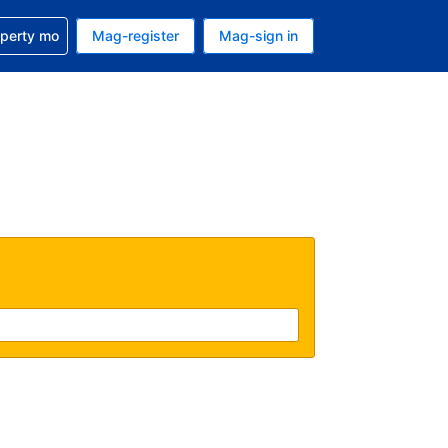
ulong sa reservation mo
operty mo
Mag-register
Mag-sign in
currency mo ngayon
ino ang wika mo ngayon