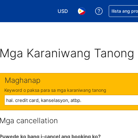
USD
Makakuha ng t
Ilista ang pr
Pumili ng currency mo. USD ang 
Pumili ng wika mo. Filip
Mga Karaniwang Tanong
Maghanap
Keyword o paksa para sa mga karaniwang tanong
Mga cancellation
Puwede ko bang i-cancel ang booking ko?