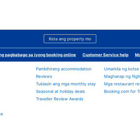
Ilista ang property mo
g pagbabago sa iyong booking online
Customer Service help
Ma
Pambihirang accommodation
Umarkila ng kotse
Reviews
Maghanap ng fligh
Tuklasin ang mga monthly stay
Mga restaurant re
Seasonal at holiday deals
Booking.com for T
Traveller Review Awards
se