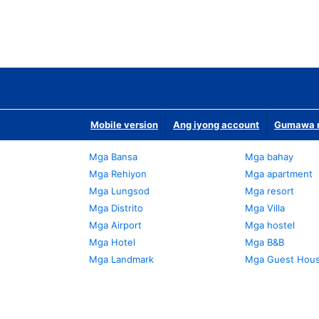
Mobile version
Ang iyong account
Gumawa n
Mga Bansa
Mga bahay
Mga Rehiyon
Mga apartment
Mga Lungsod
Mga resort
Mga Distrito
Mga Villa
Mga Airport
Mga hostel
Mga Hotel
Mga B&B
Mga Landmark
Mga Guest Hou