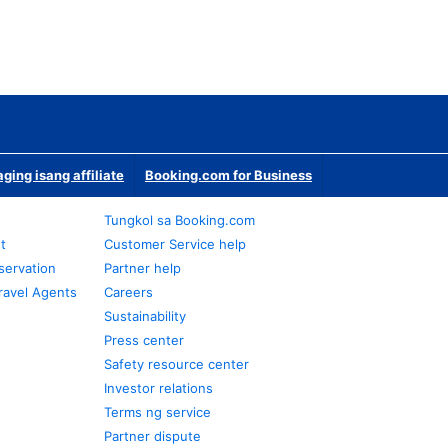
ging isang affiliate
Booking.com for Business
Tungkol sa Booking.com
t
Customer Service help
servation
Partner help
ravel Agents
Careers
Sustainability
Press center
Safety resource center
Investor relations
Terms ng service
Partner dispute