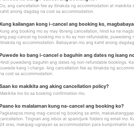
Oo, ang cancellation fee ay itinakda ng accommodation at makikita 
kahit anong dagdag na cost sa accommodation.
Kung kailangan kong i-cancel ang booking ko, magbabaya
Kung ang booking mo ay may libreng cancellation, hindi ka na magba
ang pag-cancel ng booking mo o ito ay non-refundable, puwedeng may
itinakda ng accommodation. Babayaran mo ang kahit anong dagdag
Puwede ko bang i-cancel o baguhin ang dates ng isang n
Hindi puwedeng baguhin ang dates ng non-refundable bookings. Kap
puwede kang i-charge. Ang cancellation fee ay itinakda ng accom
na cost sa accommodation.
Saan ko makikita ang aking cancellation policy?
Makikita mo ito sa booking confirmation mo.
Paano ko malalaman kung na-cancel ang booking ko?
Pagkatapos mong mag-cancel ng booking sa amin, makakatanggap
cancellation. Tingnan ang inbox at spam/junk folders ng email mo. 
24 oras, makipag-ugnayan sa accommodation para kumprimahin kung