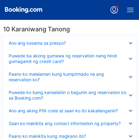
10 Karaniwang Tanong
Nakatago
Ano ang kasama sa presyo?
ang
sagot
Nakatago
Puwede ba akong gumawa ng reservation nang hindi
ang
gumagamit ng credit card?
sagot
Nakatago
Paano ko malalaman kung kumpirmado na ang
ang
reservation ko?
sagot
Nakatago
Puwede ko bang kanselahin o baguhin ang reservation ko
ang
sa Booking.com?
sagot
Nakatago
Ano ang aking PIN code at saan ko ito kakailanganin?
ang
sagot
Nakatago
Saan ko makikita ang contact information ng property?
ang
sagot
Nakatago
Paano ko makikita kung magkano ito?
ang