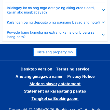
sagot
Nakatago
Inilalagay ko na ang mga detalye ng aking credit card,
ang
kailan ako magbabayad?
sagot
Nakatago
Kailangan ba ng deposito o ng paunang bayad ang hotel?
ang
sagot
Nakatago
Puwede bang kumuha ng extrang kama o crib para sa
ang
isang bata?
sagot
Ilista ang property mo
Desktop version
Terms ng service
Ano ang ginagawa namin
Privacy Notice
Modern slavery statement
Statement sa karapatang pantao
Tungkol sa Booking.com
Copyright © 1996–2026 Booking.com™. All rights