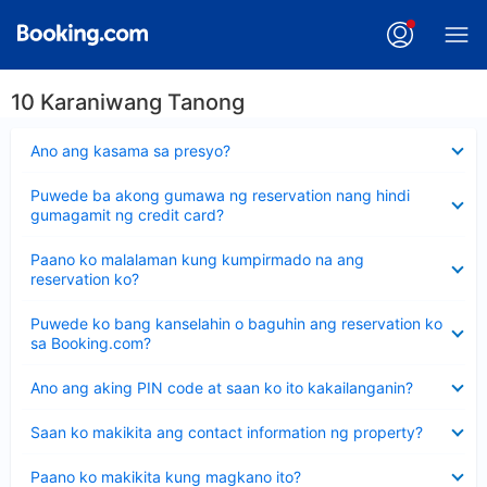
10 Karaniwang Tanong
Nakatago
Ano ang kasama sa presyo?
ang
sagot
Nakatago
Puwede ba akong gumawa ng reservation nang hindi
ang
gumagamit ng credit card?
sagot
Nakatago
Paano ko malalaman kung kumpirmado na ang
ang
reservation ko?
sagot
Nakatago
Puwede ko bang kanselahin o baguhin ang reservation ko
ang
sa Booking.com?
sagot
Nakatago
Ano ang aking PIN code at saan ko ito kakailanganin?
ang
sagot
Nakatago
Saan ko makikita ang contact information ng property?
ang
sagot
Nakatago
Paano ko makikita kung magkano ito?
ang