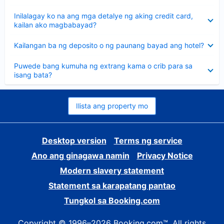
sagot
Nakatago
Inilalagay ko na ang mga detalye ng aking credit card,
ang
kailan ako magbabayad?
sagot
Nakatago
Kailangan ba ng deposito o ng paunang bayad ang hotel?
ang
sagot
Nakatago
Puwede bang kumuha ng extrang kama o crib para sa
ang
isang bata?
sagot
Ilista ang property mo
Desktop version
Terms ng service
Ano ang ginagawa namin
Privacy Notice
Modern slavery statement
Statement sa karapatang pantao
Tungkol sa Booking.com
Copyright © 1996–2026 Booking.com™. All rights