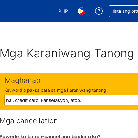
PHP
Makakuha ng t
Ilista ang pr
Pumili ng currency mo. PHP ang 
Pumili ng wika mo. Filip
Mga Karaniwang Tanong
Maghanap
Keyword o paksa para sa mga karaniwang tanong
Mga cancellation
Puwede ko bang i-cancel ang booking ko?