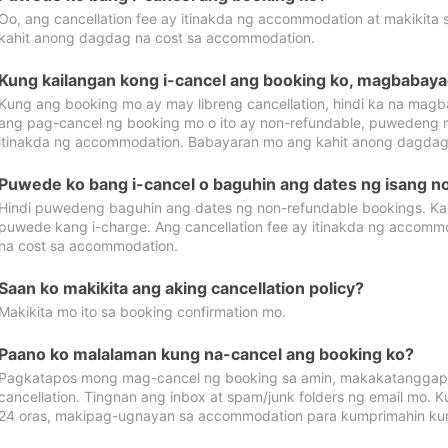
Oo, ang cancellation fee ay itinakda ng accommodation at makikita 
kahit anong dagdag na cost sa accommodation.
Kung kailangan kong i-cancel ang booking ko, magbabaya
Kung ang booking mo ay may libreng cancellation, hindi ka na magba
ang pag-cancel ng booking mo o ito ay non-refundable, puwedeng may
itinakda ng accommodation. Babayaran mo ang kahit anong dagdag
Puwede ko bang i-cancel o baguhin ang dates ng isang n
Hindi puwedeng baguhin ang dates ng non-refundable bookings. Kap
puwede kang i-charge. Ang cancellation fee ay itinakda ng accom
na cost sa accommodation.
Saan ko makikita ang aking cancellation policy?
Makikita mo ito sa booking confirmation mo.
Paano ko malalaman kung na-cancel ang booking ko?
Pagkatapos mong mag-cancel ng booking sa amin, makakatanggap
cancellation. Tingnan ang inbox at spam/junk folders ng email mo. 
24 oras, makipag-ugnayan sa accommodation para kumprimahin kung