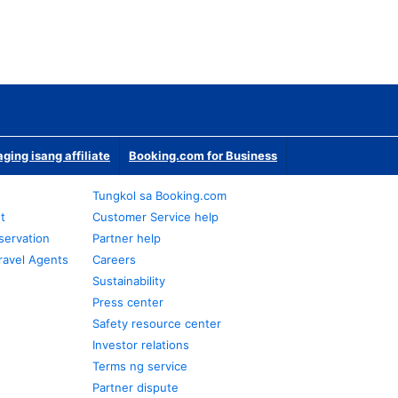
ging isang affiliate
Booking.com for Business
Tungkol sa Booking.com
t
Customer Service help
servation
Partner help
ravel Agents
Careers
Sustainability
Press center
Safety resource center
Investor relations
Terms ng service
Partner dispute