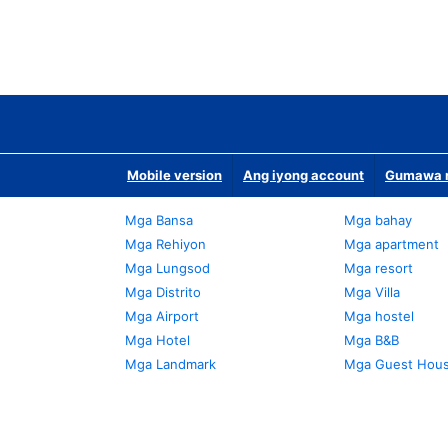
Mobile version
Ang iyong account
Gumawa n
Mga Bansa
Mga bahay
Mga Rehiyon
Mga apartment
Mga Lungsod
Mga resort
Mga Distrito
Mga Villa
Mga Airport
Mga hostel
Mga Hotel
Mga B&B
Mga Landmark
Mga Guest Hou