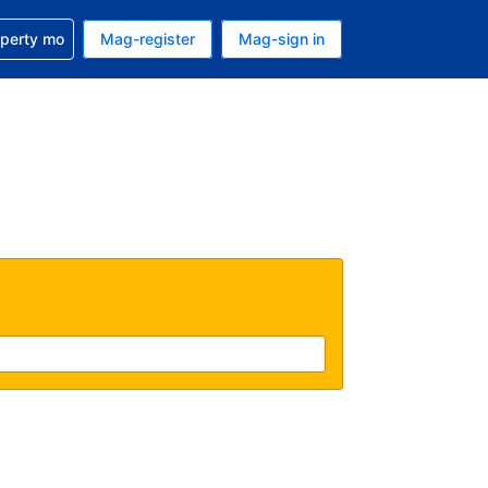
ulong sa reservation mo
operty mo
Mag-register
Mag-sign in
currency mo ngayon
ino ang wika mo ngayon