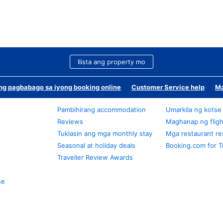
Ilista ang property mo
g pagbabago sa iyong booking online
Customer Service help
Ma
Pambihirang accommodation
Umarkila ng kotse
Reviews
Maghanap ng fligh
Tuklasin ang mga monthly stay
Mga restaurant re
Seasonal at holiday deals
Booking.com for T
Traveller Review Awards
se