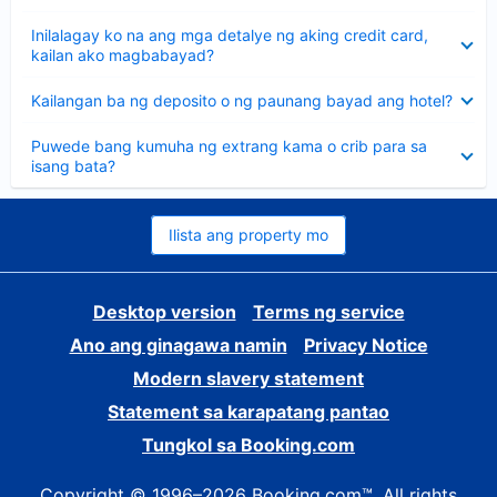
sagot
Nakatago
Inilalagay ko na ang mga detalye ng aking credit card,
ang
kailan ako magbabayad?
sagot
Nakatago
Kailangan ba ng deposito o ng paunang bayad ang hotel?
ang
sagot
Nakatago
Puwede bang kumuha ng extrang kama o crib para sa
ang
isang bata?
sagot
Ilista ang property mo
Desktop version
Terms ng service
Ano ang ginagawa namin
Privacy Notice
Modern slavery statement
Statement sa karapatang pantao
Tungkol sa Booking.com
Copyright © 1996–2026 Booking.com™. All rights