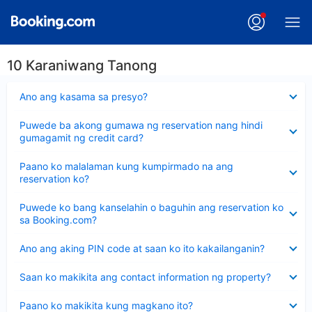
10 Karaniwang Tanong
Nakatago
Ano ang kasama sa presyo?
ang
sagot
Nakatago
Puwede ba akong gumawa ng reservation nang hindi
ang
gumagamit ng credit card?
sagot
Nakatago
Paano ko malalaman kung kumpirmado na ang
ang
reservation ko?
sagot
Nakatago
Puwede ko bang kanselahin o baguhin ang reservation ko
ang
sa Booking.com?
sagot
Nakatago
Ano ang aking PIN code at saan ko ito kakailanganin?
ang
sagot
Nakatago
Saan ko makikita ang contact information ng property?
ang
sagot
Nakatago
Paano ko makikita kung magkano ito?
ang