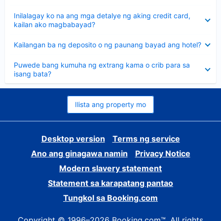
sagot
Nakatago
Inilalagay ko na ang mga detalye ng aking credit card,
ang
kailan ako magbabayad?
sagot
Nakatago
Kailangan ba ng deposito o ng paunang bayad ang hotel?
ang
sagot
Nakatago
Puwede bang kumuha ng extrang kama o crib para sa
ang
isang bata?
sagot
Ilista ang property mo
Desktop version
Terms ng service
Ano ang ginagawa namin
Privacy Notice
Modern slavery statement
Statement sa karapatang pantao
Tungkol sa Booking.com
Copyright © 1996–2026 Booking.com™. All rights