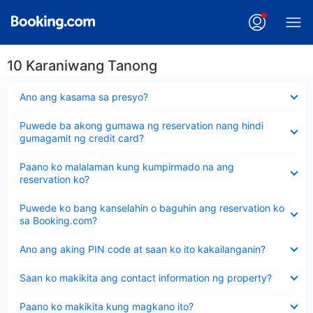
10 Karaniwang Tanong
Nakatago
Ano ang kasama sa presyo?
ang
sagot
Nakatago
Puwede ba akong gumawa ng reservation nang hindi
ang
gumagamit ng credit card?
sagot
Nakatago
Paano ko malalaman kung kumpirmado na ang
ang
reservation ko?
sagot
Nakatago
Puwede ko bang kanselahin o baguhin ang reservation ko
ang
sa Booking.com?
sagot
Nakatago
Ano ang aking PIN code at saan ko ito kakailanganin?
ang
sagot
Nakatago
Saan ko makikita ang contact information ng property?
ang
sagot
Nakatago
Paano ko makikita kung magkano ito?
ang