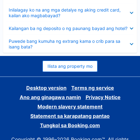
sagot
Nakatago
Inilalagay ko na ang mga detalye ng aking credit card,
ang
kailan ako magbabayad?
sagot
Nakatago
Kailangan ba ng deposito o ng paunang bayad ang hotel?
ang
sagot
Nakatago
Puwede bang kumuha ng extrang kama o crib para sa
ang
isang bata?
sagot
Ilista ang property mo
Desktop version
Terms ng service
Ano ang ginagawa namin
Privacy Notice
Modern slavery statement
Statement sa karapatang pantao
Tungkol sa Booking.com
Copyright © 1996–2026 Booking.com™. All rights