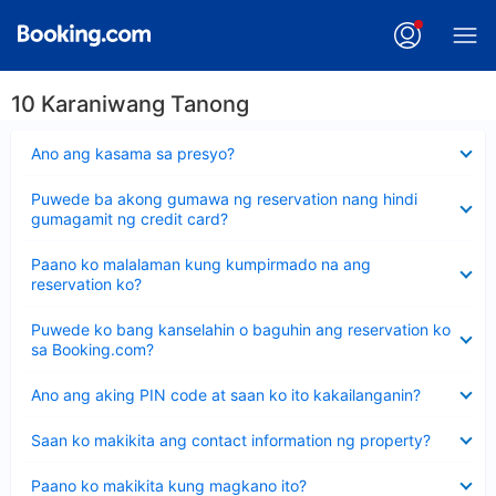
10 Karaniwang Tanong
Nakatago
Ano ang kasama sa presyo?
ang
sagot
Nakatago
Puwede ba akong gumawa ng reservation nang hindi
ang
gumagamit ng credit card?
sagot
Nakatago
Paano ko malalaman kung kumpirmado na ang
ang
reservation ko?
sagot
Nakatago
Puwede ko bang kanselahin o baguhin ang reservation ko
ang
sa Booking.com?
sagot
Nakatago
Ano ang aking PIN code at saan ko ito kakailanganin?
ang
sagot
Nakatago
Saan ko makikita ang contact information ng property?
ang
sagot
Nakatago
Paano ko makikita kung magkano ito?
ang