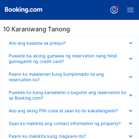
10 Karaniwang Tanong
Nakatago
Ano ang kasama sa presyo?
ang
sagot
Nakatago
Puwede ba akong gumawa ng reservation nang hindi
ang
gumagamit ng credit card?
sagot
Nakatago
Paano ko malalaman kung kumpirmado na ang
ang
reservation ko?
sagot
Nakatago
Puwede ko bang kanselahin o baguhin ang reservation ko
ang
sa Booking.com?
sagot
Nakatago
Ano ang aking PIN code at saan ko ito kakailanganin?
ang
sagot
Nakatago
Saan ko makikita ang contact information ng property?
ang
sagot
Nakatago
Paano ko makikita kung magkano ito?
ang