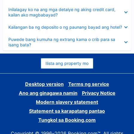
sagot
Nakatago
Inilalagay ko na ang mga detalye ng aking credit card,
ang
kailan ako magbabayad?
sagot
Nakatago
Kailangan ba ng deposito o ng paunang bayad ang hotel?
ang
sagot
Nakatago
Puwede bang kumuha ng extrang kama o crib para sa
ang
isang bata?
sagot
Ilista ang property mo
Desktop version
Terms ng service
Ano ang ginagawa namin
Privacy Notice
Modern slavery statement
Statement sa karapatang pantao
Tungkol sa Booking.com
Copyright © 1996–2026 Booking.com™. All rights