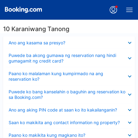
10 Karaniwang Tanong
Nakatago
Ano ang kasama sa presyo?
ang
sagot
Nakatago
Puwede ba akong gumawa ng reservation nang hindi
ang
gumagamit ng credit card?
sagot
Nakatago
Paano ko malalaman kung kumpirmado na ang
ang
reservation ko?
sagot
Nakatago
Puwede ko bang kanselahin o baguhin ang reservation ko
ang
sa Booking.com?
sagot
Nakatago
Ano ang aking PIN code at saan ko ito kakailanganin?
ang
sagot
Nakatago
Saan ko makikita ang contact information ng property?
ang
sagot
Nakatago
Paano ko makikita kung magkano ito?
ang