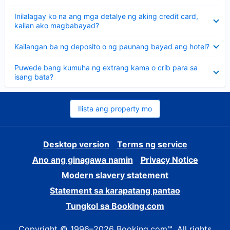
sagot
Nakatago
Inilalagay ko na ang mga detalye ng aking credit card,
ang
kailan ako magbabayad?
sagot
Nakatago
Kailangan ba ng deposito o ng paunang bayad ang hotel?
ang
sagot
Nakatago
Puwede bang kumuha ng extrang kama o crib para sa
ang
isang bata?
sagot
Ilista ang property mo
Desktop version
Terms ng service
Ano ang ginagawa namin
Privacy Notice
Modern slavery statement
Statement sa karapatang pantao
Tungkol sa Booking.com
Copyright © 1996–2026 Booking.com™. All rights