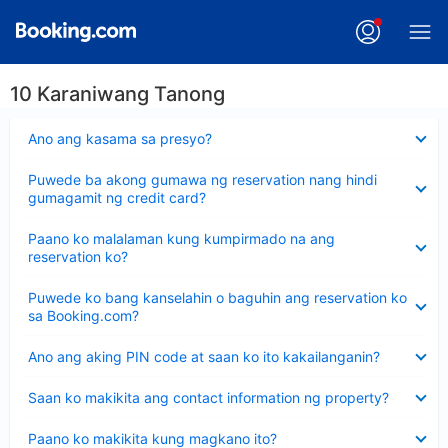
10 Karaniwang Tanong
Nakatago
Ano ang kasama sa presyo?
ang
sagot
Nakatago
Puwede ba akong gumawa ng reservation nang hindi
ang
gumagamit ng credit card?
sagot
Nakatago
Paano ko malalaman kung kumpirmado na ang
ang
reservation ko?
sagot
Nakatago
Puwede ko bang kanselahin o baguhin ang reservation ko
ang
sa Booking.com?
sagot
Nakatago
Ano ang aking PIN code at saan ko ito kakailanganin?
ang
sagot
Nakatago
Saan ko makikita ang contact information ng property?
ang
sagot
Nakatago
Paano ko makikita kung magkano ito?
ang