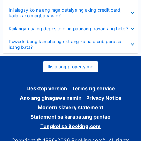
sagot
Nakatago
Inilalagay ko na ang mga detalye ng aking credit card,
ang
kailan ako magbabayad?
sagot
Nakatago
Kailangan ba ng deposito o ng paunang bayad ang hotel?
ang
sagot
Nakatago
Puwede bang kumuha ng extrang kama o crib para sa
ang
isang bata?
sagot
Ilista ang property mo
Desktop version
Terms ng service
Ano ang ginagawa namin
Privacy Notice
Modern slavery statement
Statement sa karapatang pantao
Tungkol sa Booking.com
Copyright © 1996–2026 Booking.com™. All rights