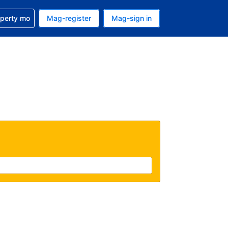
ulong sa reservation mo
operty mo
Mag-register
Mag-sign in
currency mo ngayon
ino ang wika mo ngayon