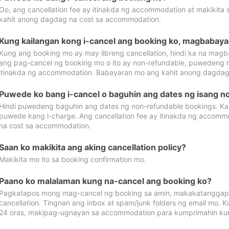
Oo, ang cancellation fee ay itinakda ng accommodation at makikita 
kahit anong dagdag na cost sa accommodation.
Kung kailangan kong i-cancel ang booking ko, magbabaya
Kung ang booking mo ay may libreng cancellation, hindi ka na magba
ang pag-cancel ng booking mo o ito ay non-refundable, puwedeng may
itinakda ng accommodation. Babayaran mo ang kahit anong dagdag
Puwede ko bang i-cancel o baguhin ang dates ng isang n
Hindi puwedeng baguhin ang dates ng non-refundable bookings. Kap
puwede kang i-charge. Ang cancellation fee ay itinakda ng accom
na cost sa accommodation.
Saan ko makikita ang aking cancellation policy?
Makikita mo ito sa booking confirmation mo.
Paano ko malalaman kung na-cancel ang booking ko?
Pagkatapos mong mag-cancel ng booking sa amin, makakatanggap
cancellation. Tingnan ang inbox at spam/junk folders ng email mo. 
24 oras, makipag-ugnayan sa accommodation para kumprimahin kung