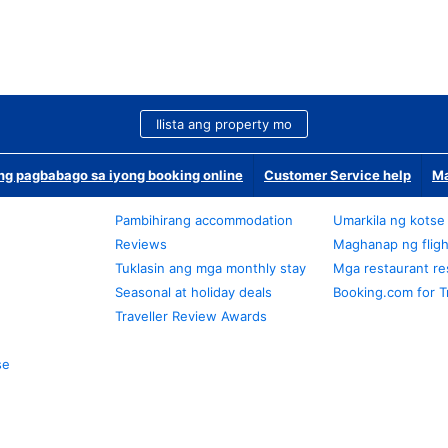
Ilista ang property mo
g pagbabago sa iyong booking online
Customer Service help
Ma
Pambihirang accommodation
Umarkila ng kotse
Reviews
Maghanap ng fligh
Tuklasin ang mga monthly stay
Mga restaurant re
Seasonal at holiday deals
Booking.com for T
Traveller Review Awards
se