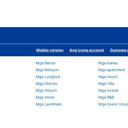
Mobile version
Ang iyong account
Gumawa n
Mga Bansa
Mga bahay
Mga Rehiyon
Mga apartment
Mga Lungsod
Mga resort
Mga Distrito
Mga Villa
Mga Airport
Mga hostel
Mga Hotel
Mga B&B
Mga Landmark
Mga Guest Hou