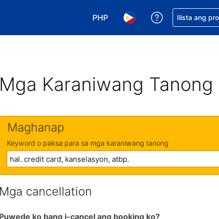
PHP
Makakuha ng t
Ilista ang pr
Pumili ng currency mo. PHP ang 
Pumili ng wika mo. Filip
Mga Karaniwang Tanong
Maghanap
Keyword o paksa para sa mga karaniwang tanong
Mga cancellation
Puwede ko bang i-cancel ang booking ko?