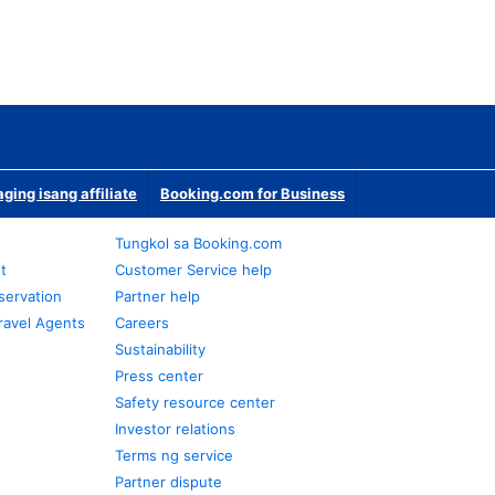
ging isang affiliate
Booking.com for Business
Tungkol sa Booking.com
t
Customer Service help
servation
Partner help
ravel Agents
Careers
Sustainability
Press center
Safety resource center
Investor relations
Terms ng service
Partner dispute