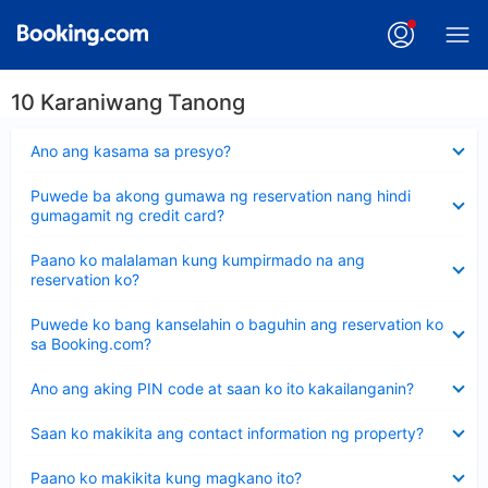
10 Karaniwang Tanong
Nakatago
Ano ang kasama sa presyo?
ang
sagot
Nakatago
Puwede ba akong gumawa ng reservation nang hindi
ang
gumagamit ng credit card?
sagot
Nakatago
Paano ko malalaman kung kumpirmado na ang
ang
reservation ko?
sagot
Nakatago
Puwede ko bang kanselahin o baguhin ang reservation ko
ang
sa Booking.com?
sagot
Nakatago
Ano ang aking PIN code at saan ko ito kakailanganin?
ang
sagot
Nakatago
Saan ko makikita ang contact information ng property?
ang
sagot
Nakatago
Paano ko makikita kung magkano ito?
ang