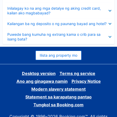
sagot
Nakatago
Inilalagay ko na ang mga detalye ng aking credit card,
ang
kailan ako magbabayad?
sagot
Nakatago
Kailangan ba ng deposito o ng paunang bayad ang hotel?
ang
sagot
Nakatago
Puwede bang kumuha ng extrang kama o crib para sa
ang
isang bata?
sagot
Ilista ang property mo
Desktop version
Terms ng service
Ano ang ginagawa namin
Privacy Notice
Modern slavery statement
Statement sa karapatang pantao
Tungkol sa Booking.com
Copyright © 1996–2026 Booking.com™. All rights