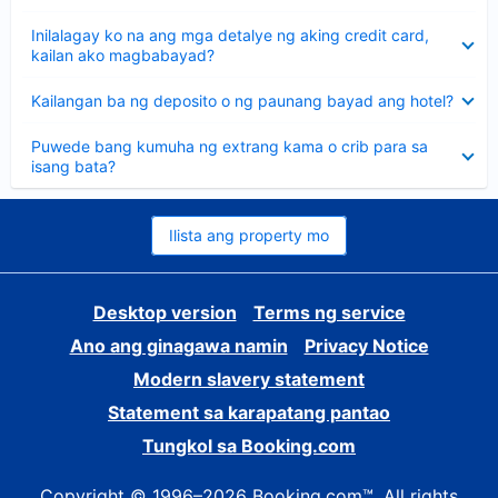
sagot
Nakatago
Inilalagay ko na ang mga detalye ng aking credit card,
ang
kailan ako magbabayad?
sagot
Nakatago
Kailangan ba ng deposito o ng paunang bayad ang hotel?
ang
sagot
Nakatago
Puwede bang kumuha ng extrang kama o crib para sa
ang
isang bata?
sagot
Ilista ang property mo
Desktop version
Terms ng service
Ano ang ginagawa namin
Privacy Notice
Modern slavery statement
Statement sa karapatang pantao
Tungkol sa Booking.com
Copyright © 1996–2026 Booking.com™. All rights