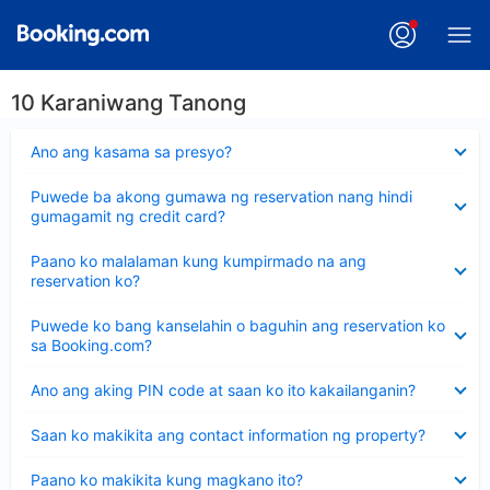
10 Karaniwang Tanong
Nakatago
Ano ang kasama sa presyo?
ang
sagot
Nakatago
Puwede ba akong gumawa ng reservation nang hindi
ang
gumagamit ng credit card?
sagot
Nakatago
Paano ko malalaman kung kumpirmado na ang
ang
reservation ko?
sagot
Nakatago
Puwede ko bang kanselahin o baguhin ang reservation ko
ang
sa Booking.com?
sagot
Nakatago
Ano ang aking PIN code at saan ko ito kakailanganin?
ang
sagot
Nakatago
Saan ko makikita ang contact information ng property?
ang
sagot
Nakatago
Paano ko makikita kung magkano ito?
ang