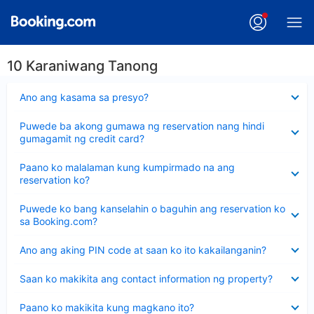
10 Karaniwang Tanong
Nakatago
Ano ang kasama sa presyo?
ang
sagot
Nakatago
Puwede ba akong gumawa ng reservation nang hindi
ang
gumagamit ng credit card?
sagot
Nakatago
Paano ko malalaman kung kumpirmado na ang
ang
reservation ko?
sagot
Nakatago
Puwede ko bang kanselahin o baguhin ang reservation ko
ang
sa Booking.com?
sagot
Nakatago
Ano ang aking PIN code at saan ko ito kakailanganin?
ang
sagot
Nakatago
Saan ko makikita ang contact information ng property?
ang
sagot
Nakatago
Paano ko makikita kung magkano ito?
ang