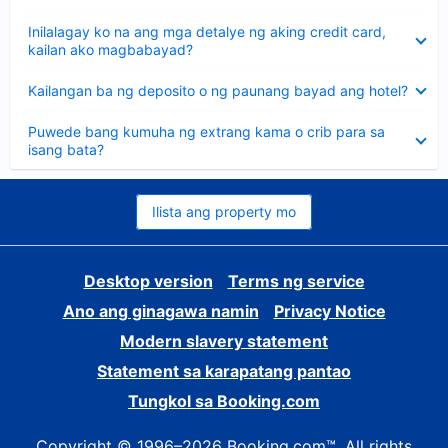
sagot
Nakatago
Inilalagay ko na ang mga detalye ng aking credit card,
ang
kailan ako magbabayad?
sagot
Nakatago
Kailangan ba ng deposito o ng paunang bayad ang hotel?
ang
sagot
Nakatago
Puwede bang kumuha ng extrang kama o crib para sa
ang
isang bata?
sagot
Ilista ang property mo
Desktop version
Terms ng service
Ano ang ginagawa namin
Privacy Notice
Modern slavery statement
Statement sa karapatang pantao
Tungkol sa Booking.com
Copyright © 1996–2026 Booking.com™. All rights