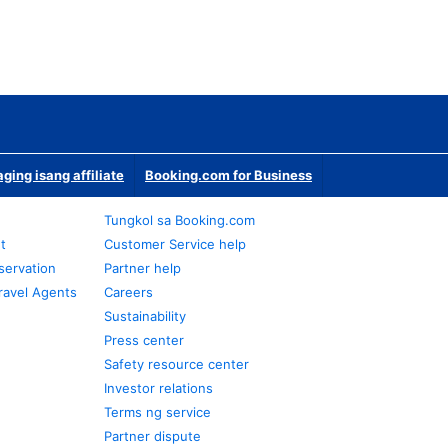
ging isang affiliate
Booking.com for Business
Tungkol sa Booking.com
t
Customer Service help
servation
Partner help
ravel Agents
Careers
Sustainability
Press center
Safety resource center
Investor relations
Terms ng service
Partner dispute