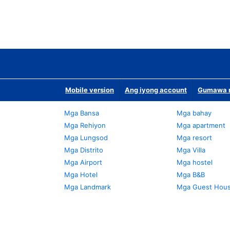
Mobile version
Ang iyong account
Gumawa n
Mga Bansa
Mga bahay
Mga Rehiyon
Mga apartment
Mga Lungsod
Mga resort
Mga Distrito
Mga Villa
Mga Airport
Mga hostel
Mga Hotel
Mga B&B
Mga Landmark
Mga Guest Hou