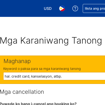
USD
Makakuha ng t
Ilista ang pr
Pumili ng currency mo. USD ang 
Pumili ng wika mo. Filip
Mga Karaniwang Tanong
Maghanap
Keyword o paksa para sa mga karaniwang tanong
Mga cancellation
Puwede ko bang i-cancel ang booking ko?