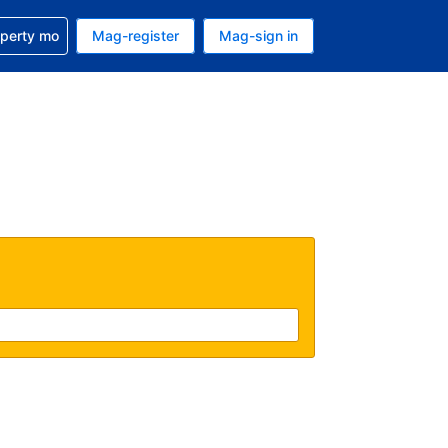
ulong sa reservation mo
operty mo
Mag-register
Mag-sign in
currency mo ngayon
ino ang wika mo ngayon