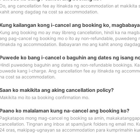
Oo, ang cancellation fee ay itinakda ng accommodation at makikita 
kahit anong dagdag na cost sa accommodation.
Kung kailangan kong i-cancel ang booking ko, magbabaya
Kung ang booking mo ay may libreng cancellation, hindi ka na magba
ang pag-cancel ng booking mo o ito ay non-refundable, puwedeng may
itinakda ng accommodation. Babayaran mo ang kahit anong dagdag
Puwede ko bang i-cancel o baguhin ang dates ng isang n
Hindi puwedeng baguhin ang dates ng non-refundable bookings. Kap
puwede kang i-charge. Ang cancellation fee ay itinakda ng accom
na cost sa accommodation.
Saan ko makikita ang aking cancellation policy?
Makikita mo ito sa booking confirmation mo.
Paano ko malalaman kung na-cancel ang booking ko?
Pagkatapos mong mag-cancel ng booking sa amin, makakatanggap
cancellation. Tingnan ang inbox at spam/junk folders ng email mo. 
24 oras, makipag-ugnayan sa accommodation para kumprimahin kung