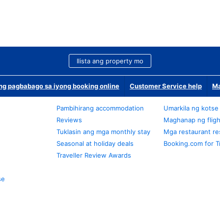
Ilista ang property mo
g pagbabago sa iyong booking online
Customer Service help
Ma
Pambihirang accommodation
Umarkila ng kotse
Reviews
Maghanap ng fligh
Tuklasin ang mga monthly stay
Mga restaurant re
Seasonal at holiday deals
Booking.com for T
Traveller Review Awards
se