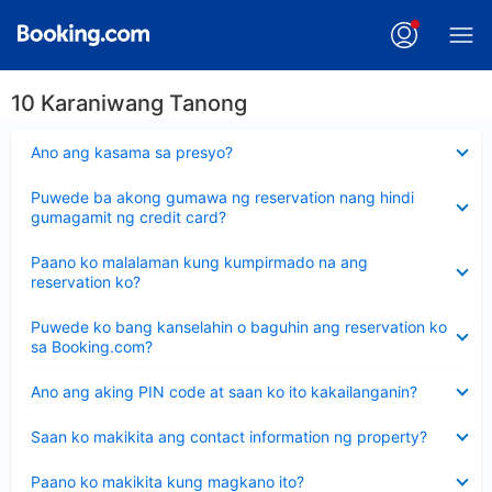
10 Karaniwang Tanong
Nakatago
Ano ang kasama sa presyo?
ang
sagot
Nakatago
Puwede ba akong gumawa ng reservation nang hindi
ang
gumagamit ng credit card?
sagot
Nakatago
Paano ko malalaman kung kumpirmado na ang
ang
reservation ko?
sagot
Nakatago
Puwede ko bang kanselahin o baguhin ang reservation ko
ang
sa Booking.com?
sagot
Nakatago
Ano ang aking PIN code at saan ko ito kakailanganin?
ang
sagot
Nakatago
Saan ko makikita ang contact information ng property?
ang
sagot
Nakatago
Paano ko makikita kung magkano ito?
ang