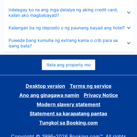
sagot
Nakatago
Inilalagay ko na ang mga detalye ng aking credit card,
ang
kailan ako magbabayad?
sagot
Nakatago
Kailangan ba ng deposito o ng paunang bayad ang hotel?
ang
sagot
Nakatago
Puwede bang kumuha ng extrang kama o crib para sa
ang
isang bata?
sagot
Ilista ang property mo
Desktop version
Terms ng service
Ano ang ginagawa namin
Privacy Notice
Modern slavery statement
Statement sa karapatang pantao
Tungkol sa Booking.com
Copyright © 1996–2026 Booking.com™. All rights