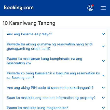
10 Karaniwang Tanong
Nakatago
Ano ang kasama sa presyo?
ang
sagot
Nakatago
Puwede ba akong gumawa ng reservation nang hindi
ang
gumagamit ng credit card?
sagot
Nakatago
Paano ko malalaman kung kumpirmado na ang
ang
reservation ko?
sagot
Nakatago
Puwede ko bang kanselahin o baguhin ang reservation ko
ang
sa Booking.com?
sagot
Nakatago
Ano ang aking PIN code at saan ko ito kakailanganin?
ang
sagot
Nakatago
Saan ko makikita ang contact information ng property?
ang
sagot
Nakatago
Paano ko makikita kung magkano ito?
ang