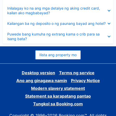
sagot
Nakatago
Inilalagay ko na ang mga detalye ng aking credit card,
ang
kailan ako magbabayad?
sagot
Nakatago
Kailangan ba ng deposito o ng paunang bayad ang hotel?
ang
sagot
Nakatago
Puwede bang kumuha ng extrang kama o crib para sa
ang
isang bata?
sagot
Ilista ang property mo
Desktop version
Terms ng service
Ano ang ginagawa namin
Privacy Notice
Modern slavery statement
Statement sa karapatang pantao
Tungkol sa Booking.com
Copyright © 1996–2026 Booking.com™. All rights