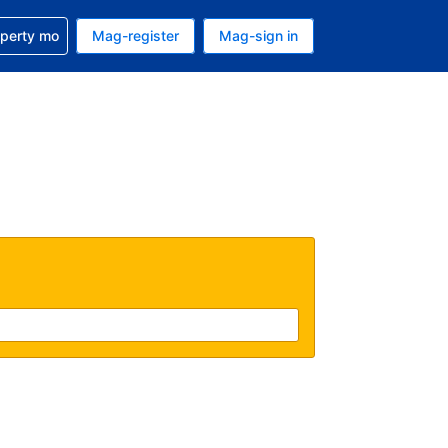
ulong sa reservation mo
operty mo
Mag-register
Mag-sign in
currency mo ngayon
ino ang wika mo ngayon