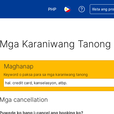
PHP
Makakuha ng t
Ilista ang pr
Pumili ng currency mo. PHP ang 
Pumili ng wika mo. Filip
Mga Karaniwang Tanong
Maghanap
Keyword o paksa para sa mga karaniwang tanong
Mga cancellation
Puwede ko bang i-cancel ang booking ko?