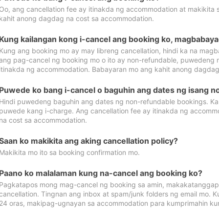
Oo, ang cancellation fee ay itinakda ng accommodation at makikita 
kahit anong dagdag na cost sa accommodation.
Kung kailangan kong i-cancel ang booking ko, magbabaya
Kung ang booking mo ay may libreng cancellation, hindi ka na magba
ang pag-cancel ng booking mo o ito ay non-refundable, puwedeng may
itinakda ng accommodation. Babayaran mo ang kahit anong dagdag
Puwede ko bang i-cancel o baguhin ang dates ng isang n
Hindi puwedeng baguhin ang dates ng non-refundable bookings. Kap
puwede kang i-charge. Ang cancellation fee ay itinakda ng accom
na cost sa accommodation.
Saan ko makikita ang aking cancellation policy?
Makikita mo ito sa booking confirmation mo.
Paano ko malalaman kung na-cancel ang booking ko?
Pagkatapos mong mag-cancel ng booking sa amin, makakatanggap
cancellation. Tingnan ang inbox at spam/junk folders ng email mo. 
24 oras, makipag-ugnayan sa accommodation para kumprimahin kung