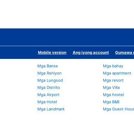
Mobile version
Ang iyong account
Gumawa n
Mga Bansa
Mga bahay
Mga Rehiyon
Mga apartment
Mga Lungsod
Mga resort
Mga Distrito
Mga Villa
Mga Airport
Mga hostel
Mga Hotel
Mga B&B
Mga Landmark
Mga Guest Hou