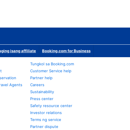
ging isang affiliate
Booking.com for Business
Tungkol sa Booking.com
t
Customer Service help
servation
Partner help
ravel Agents
Careers
Sustainability
Press center
Safety resource center
Investor relations
Terms ng service
Partner dispute