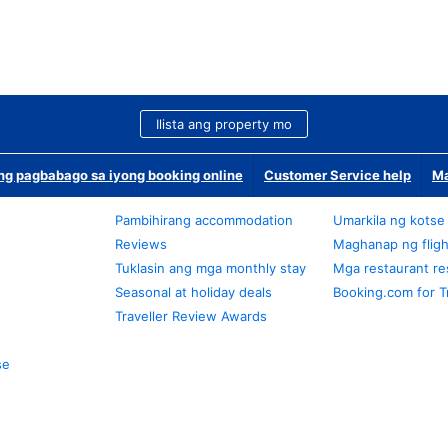
Ilista ang property mo
g pagbabago sa iyong booking online
Customer Service help
Ma
Pambihirang accommodation
Umarkila ng kotse
Reviews
Maghanap ng fligh
Tuklasin ang mga monthly stay
Mga restaurant re
Seasonal at holiday deals
Booking.com for T
Traveller Review Awards
se