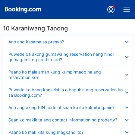
10 Karaniwang Tanong
Nakatago
Ano ang kasama sa presyo?
ang
sagot
Nakatago
Puwede ba akong gumawa ng reservation nang hindi
ang
gumagamit ng credit card?
sagot
Nakatago
Paano ko malalaman kung kumpirmado na ang
ang
reservation ko?
sagot
Nakatago
Puwede ko bang kanselahin o baguhin ang reservation ko
ang
sa Booking.com?
sagot
Nakatago
Ano ang aking PIN code at saan ko ito kakailanganin?
ang
sagot
Nakatago
Saan ko makikita ang contact information ng property?
ang
sagot
Nakatago
Paano ko makikita kung magkano ito?
ang