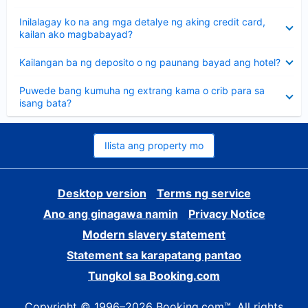
sagot
Nakatago
Inilalagay ko na ang mga detalye ng aking credit card,
ang
kailan ako magbabayad?
sagot
Nakatago
Kailangan ba ng deposito o ng paunang bayad ang hotel?
ang
sagot
Nakatago
Puwede bang kumuha ng extrang kama o crib para sa
ang
isang bata?
sagot
Ilista ang property mo
Desktop version
Terms ng service
Ano ang ginagawa namin
Privacy Notice
Modern slavery statement
Statement sa karapatang pantao
Tungkol sa Booking.com
Copyright © 1996–2026 Booking.com™. All rights