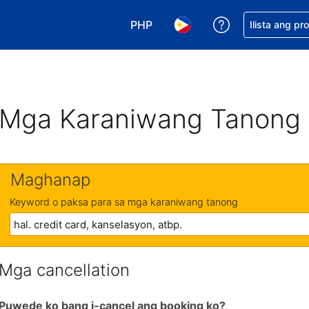
PHP
Makakuha ng t
Ilista ang pr
Pumili ng currency mo. PHP ang 
Pumili ng wika mo. Filip
Mga Karaniwang Tanong
Maghanap
Keyword o paksa para sa mga karaniwang tanong
Mga cancellation
Puwede ko bang i-cancel ang booking ko?