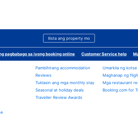
Ilista ang property mo
g pagbabago sa iyong booking online
Customer Service help
Ma
Pambihirang accommodation
Umarkila ng kotse
Reviews
Maghanap ng fligh
Tuklasin ang mga monthly stay
Mga restaurant re
Seasonal at holiday deals
Booking.com for T
Traveller Review Awards
se