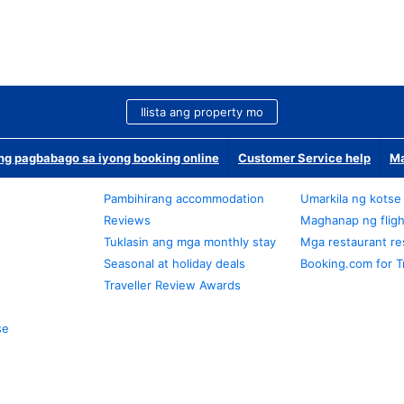
Ilista ang property mo
g pagbabago sa iyong booking online
Customer Service help
Ma
Pambihirang accommodation
Umarkila ng kotse
Reviews
Maghanap ng fligh
Tuklasin ang mga monthly stay
Mga restaurant re
Seasonal at holiday deals
Booking.com for T
Traveller Review Awards
se