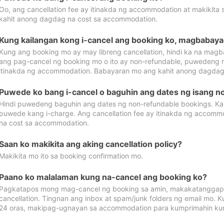
Oo, ang cancellation fee ay itinakda ng accommodation at makikita 
kahit anong dagdag na cost sa accommodation.
Kung kailangan kong i-cancel ang booking ko, magbabaya
Kung ang booking mo ay may libreng cancellation, hindi ka na magba
ang pag-cancel ng booking mo o ito ay non-refundable, puwedeng may
itinakda ng accommodation. Babayaran mo ang kahit anong dagdag
Puwede ko bang i-cancel o baguhin ang dates ng isang n
Hindi puwedeng baguhin ang dates ng non-refundable bookings. Kap
puwede kang i-charge. Ang cancellation fee ay itinakda ng accom
na cost sa accommodation.
Saan ko makikita ang aking cancellation policy?
Makikita mo ito sa booking confirmation mo.
Paano ko malalaman kung na-cancel ang booking ko?
Pagkatapos mong mag-cancel ng booking sa amin, makakatanggap
cancellation. Tingnan ang inbox at spam/junk folders ng email mo. 
24 oras, makipag-ugnayan sa accommodation para kumprimahin kung