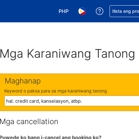
PHP
Makakuha ng t
Ilista ang pr
Pumili ng currency mo. PHP ang 
Pumili ng wika mo. Filip
Mga Karaniwang Tanong
Maghanap
Keyword o paksa para sa mga karaniwang tanong
Mga cancellation
Puwede ko bang i-cancel ang booking ko?