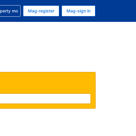
ulong sa reservation mo
operty mo
Mag-register
Mag-sign in
currency mo ngayon
ino ang wika mo ngayon