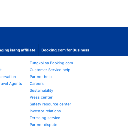
ging isang affiliate
Booking.com for Business
Tungkol sa Booking.com
t
Customer Service help
servation
Partner help
ravel Agents
Careers
Sustainability
Press center
Safety resource center
Investor relations
Terms ng service
Partner dispute