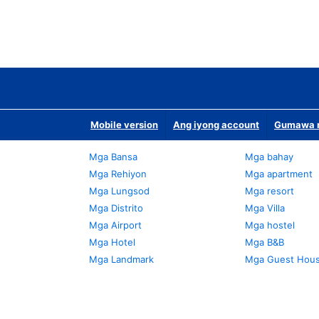
Mobile version
Ang iyong account
Gumawa n
Mga Bansa
Mga bahay
Mga Rehiyon
Mga apartment
Mga Lungsod
Mga resort
Mga Distrito
Mga Villa
Mga Airport
Mga hostel
Mga Hotel
Mga B&B
Mga Landmark
Mga Guest Hou