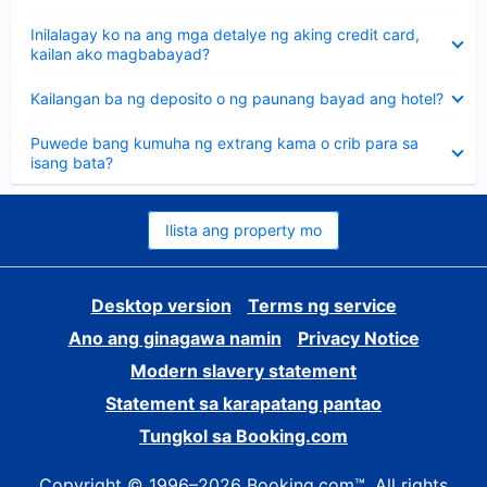
sagot
Nakatago
Inilalagay ko na ang mga detalye ng aking credit card,
ang
kailan ako magbabayad?
sagot
Nakatago
Kailangan ba ng deposito o ng paunang bayad ang hotel?
ang
sagot
Nakatago
Puwede bang kumuha ng extrang kama o crib para sa
ang
isang bata?
sagot
Ilista ang property mo
Desktop version
Terms ng service
Ano ang ginagawa namin
Privacy Notice
Modern slavery statement
Statement sa karapatang pantao
Tungkol sa Booking.com
Copyright © 1996–2026 Booking.com™. All rights