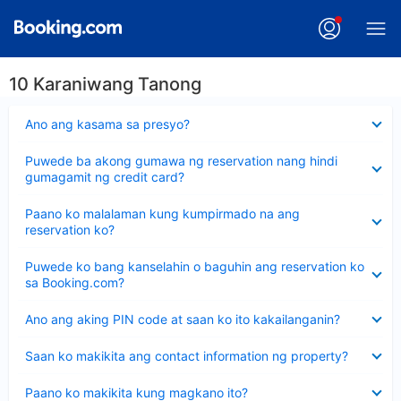
10 Karaniwang Tanong
Nakatago
Ano ang kasama sa presyo?
ang
sagot
Nakatago
Puwede ba akong gumawa ng reservation nang hindi
ang
gumagamit ng credit card?
sagot
Nakatago
Paano ko malalaman kung kumpirmado na ang
ang
reservation ko?
sagot
Nakatago
Puwede ko bang kanselahin o baguhin ang reservation ko
ang
sa Booking.com?
sagot
Nakatago
Ano ang aking PIN code at saan ko ito kakailanganin?
ang
sagot
Nakatago
Saan ko makikita ang contact information ng property?
ang
sagot
Nakatago
Paano ko makikita kung magkano ito?
ang