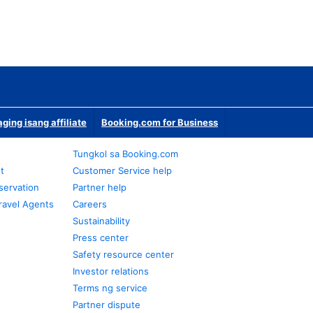
ging isang affiliate
Booking.com for Business
Tungkol sa Booking.com
t
Customer Service help
servation
Partner help
ravel Agents
Careers
Sustainability
Press center
Safety resource center
Investor relations
Terms ng service
Partner dispute