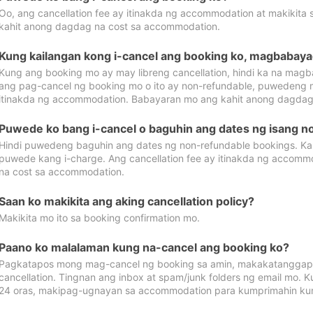
Oo, ang cancellation fee ay itinakda ng accommodation at makikita 
kahit anong dagdag na cost sa accommodation.
Kung kailangan kong i-cancel ang booking ko, magbabaya
Kung ang booking mo ay may libreng cancellation, hindi ka na magba
ang pag-cancel ng booking mo o ito ay non-refundable, puwedeng may
itinakda ng accommodation. Babayaran mo ang kahit anong dagdag
Puwede ko bang i-cancel o baguhin ang dates ng isang n
Hindi puwedeng baguhin ang dates ng non-refundable bookings. Kap
puwede kang i-charge. Ang cancellation fee ay itinakda ng accom
na cost sa accommodation.
Saan ko makikita ang aking cancellation policy?
Makikita mo ito sa booking confirmation mo.
Paano ko malalaman kung na-cancel ang booking ko?
Pagkatapos mong mag-cancel ng booking sa amin, makakatanggap
cancellation. Tingnan ang inbox at spam/junk folders ng email mo. 
24 oras, makipag-ugnayan sa accommodation para kumprimahin kung