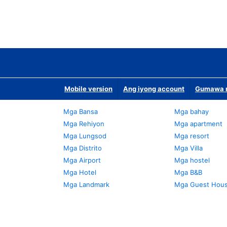
Mobile version
Ang iyong account
Gumawa n
Mga Bansa
Mga bahay
Mga Rehiyon
Mga apartment
Mga Lungsod
Mga resort
Mga Distrito
Mga Villa
Mga Airport
Mga hostel
Mga Hotel
Mga B&B
Mga Landmark
Mga Guest Hou