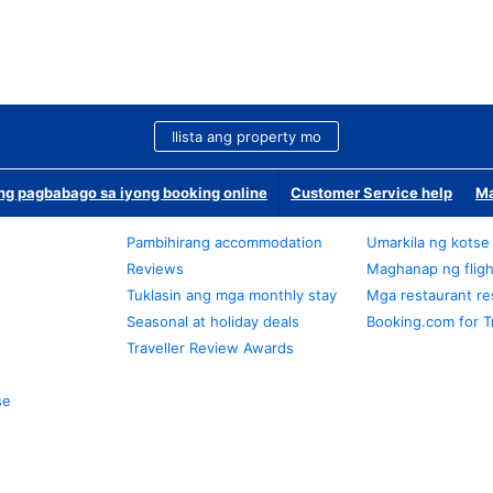
Ilista ang property mo
g pagbabago sa iyong booking online
Customer Service help
Ma
Pambihirang accommodation
Umarkila ng kotse
Reviews
Maghanap ng fligh
Tuklasin ang mga monthly stay
Mga restaurant re
Seasonal at holiday deals
Booking.com for T
Traveller Review Awards
se