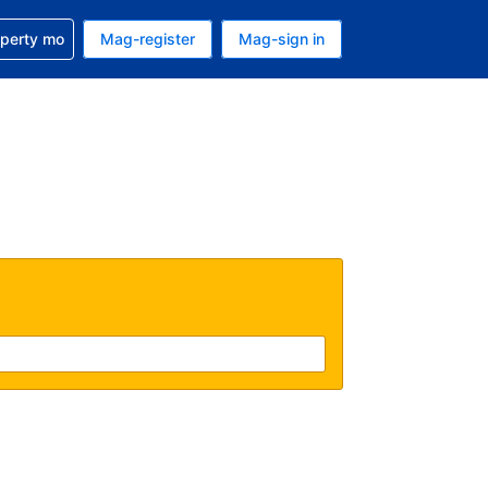
ulong sa reservation mo
operty mo
Mag-register
Mag-sign in
currency mo ngayon
ino ang wika mo ngayon