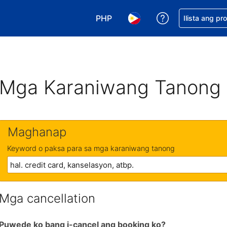
PHP
Makakuha ng t
Ilista ang pr
Pumili ng currency mo. PHP ang 
Pumili ng wika mo. Filip
Mga Karaniwang Tanong
Maghanap
Keyword o paksa para sa mga karaniwang tanong
Mga cancellation
Puwede ko bang i-cancel ang booking ko?