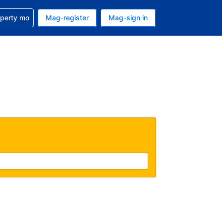
ulong sa reservation mo
operty mo
Mag-register
Mag-sign in
currency mo ngayon
ino ang wika mo ngayon