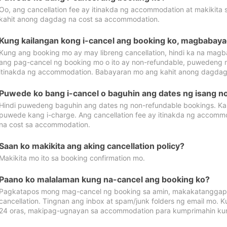
Oo, ang cancellation fee ay itinakda ng accommodation at makikita 
kahit anong dagdag na cost sa accommodation.
Kung kailangan kong i-cancel ang booking ko, magbabaya
Kung ang booking mo ay may libreng cancellation, hindi ka na magba
ang pag-cancel ng booking mo o ito ay non-refundable, puwedeng may
itinakda ng accommodation. Babayaran mo ang kahit anong dagdag
Puwede ko bang i-cancel o baguhin ang dates ng isang n
Hindi puwedeng baguhin ang dates ng non-refundable bookings. Kap
puwede kang i-charge. Ang cancellation fee ay itinakda ng accom
na cost sa accommodation.
Saan ko makikita ang aking cancellation policy?
Makikita mo ito sa booking confirmation mo.
Paano ko malalaman kung na-cancel ang booking ko?
Pagkatapos mong mag-cancel ng booking sa amin, makakatanggap
cancellation. Tingnan ang inbox at spam/junk folders ng email mo. 
24 oras, makipag-ugnayan sa accommodation para kumprimahin kung