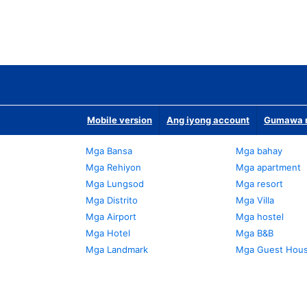
Mobile version
Ang iyong account
Gumawa n
Mga Bansa
Mga bahay
Mga Rehiyon
Mga apartment
Mga Lungsod
Mga resort
Mga Distrito
Mga Villa
Mga Airport
Mga hostel
Mga Hotel
Mga B&B
Mga Landmark
Mga Guest Hou