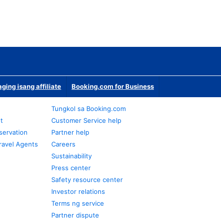
ging isang affiliate
Booking.com for Business
Tungkol sa Booking.com
t
Customer Service help
servation
Partner help
ravel Agents
Careers
Sustainability
Press center
Safety resource center
Investor relations
Terms ng service
Partner dispute