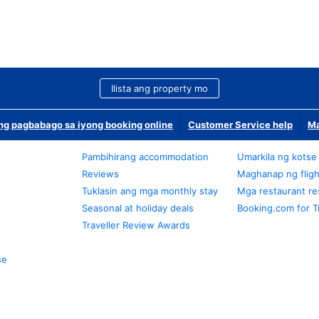
Ilista ang property mo
g pagbabago sa iyong booking online
Customer Service help
Ma
Pambihirang accommodation
Umarkila ng kotse
Reviews
Maghanap ng fligh
Tuklasin ang mga monthly stay
Mga restaurant re
Seasonal at holiday deals
Booking.com for T
Traveller Review Awards
se