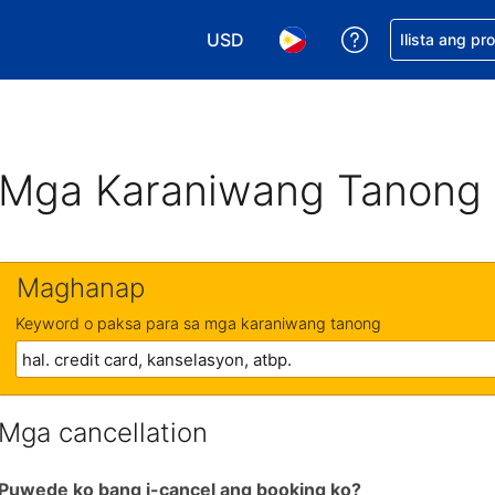
USD
Makakuha ng t
Ilista ang pr
Pumili ng currency mo. USD ang 
Pumili ng wika mo. Filip
Mga Karaniwang Tanong
Maghanap
Keyword o paksa para sa mga karaniwang tanong
Mga cancellation
Puwede ko bang i-cancel ang booking ko?