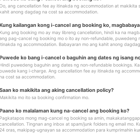
Oo, ang cancellation fee ay itinakda ng accommodation at makikita 
kahit anong dagdag na cost sa accommodation.
Kung kailangan kong i-cancel ang booking ko, magbabaya
Kung ang booking mo ay may libreng cancellation, hindi ka na magba
ang pag-cancel ng booking mo o ito ay non-refundable, puwedeng may
itinakda ng accommodation. Babayaran mo ang kahit anong dagdag
Puwede ko bang i-cancel o baguhin ang dates ng isang n
Hindi puwedeng baguhin ang dates ng non-refundable bookings. Kap
puwede kang i-charge. Ang cancellation fee ay itinakda ng accom
na cost sa accommodation.
Saan ko makikita ang aking cancellation policy?
Makikita mo ito sa booking confirmation mo.
Paano ko malalaman kung na-cancel ang booking ko?
Pagkatapos mong mag-cancel ng booking sa amin, makakatanggap
cancellation. Tingnan ang inbox at spam/junk folders ng email mo. 
24 oras, makipag-ugnayan sa accommodation para kumprimahin kung