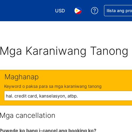
USD
Makakuha ng t
Ilista ang pr
Pumili ng currency mo. USD ang 
Pumili ng wika mo. Filip
Mga Karaniwang Tanong
Maghanap
Keyword o paksa para sa mga karaniwang tanong
Mga cancellation
Puwede ko bang i-cancel ang booking ko?