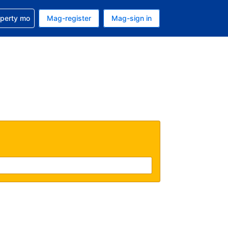
ulong sa reservation mo
operty mo
Mag-register
Mag-sign in
currency mo ngayon
ino ang wika mo ngayon