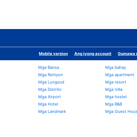
Mobile version
Ang iyong account
Gumawa n
Mga Bansa
Mga bahay
Mga Rehiyon
Mga apartment
Mga Lungsod
Mga resort
Mga Distrito
Mga Villa
Mga Airport
Mga hostel
Mga Hotel
Mga B&B
Mga Landmark
Mga Guest Hou