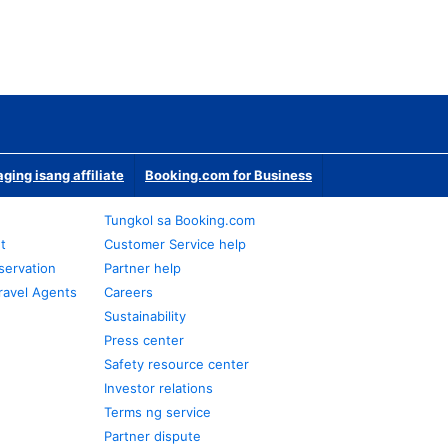
ging isang affiliate
Booking.com for Business
Tungkol sa Booking.com
t
Customer Service help
servation
Partner help
ravel Agents
Careers
Sustainability
Press center
Safety resource center
Investor relations
Terms ng service
Partner dispute