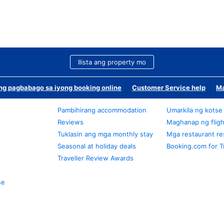
Ilista ang property mo
g pagbabago sa iyong booking online
Customer Service help
Ma
Pambihirang accommodation
Umarkila ng kotse
Reviews
Maghanap ng fligh
Tuklasin ang mga monthly stay
Mga restaurant re
Seasonal at holiday deals
Booking.com for T
Traveller Review Awards
se