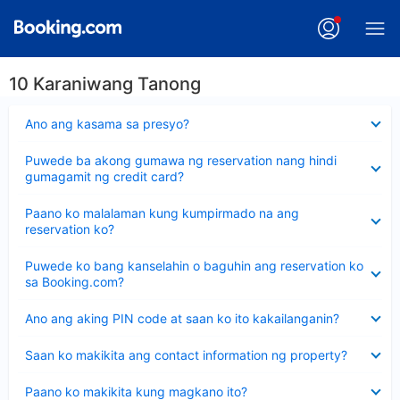
10 Karaniwang Tanong
Nakatago
Ano ang kasama sa presyo?
ang
sagot
Nakatago
Puwede ba akong gumawa ng reservation nang hindi
ang
gumagamit ng credit card?
sagot
Nakatago
Paano ko malalaman kung kumpirmado na ang
ang
reservation ko?
sagot
Nakatago
Puwede ko bang kanselahin o baguhin ang reservation ko
ang
sa Booking.com?
sagot
Nakatago
Ano ang aking PIN code at saan ko ito kakailanganin?
ang
sagot
Nakatago
Saan ko makikita ang contact information ng property?
ang
sagot
Nakatago
Paano ko makikita kung magkano ito?
ang