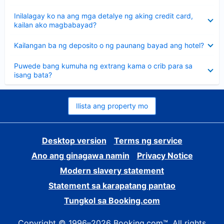
sagot
Nakatago
Inilalagay ko na ang mga detalye ng aking credit card,
ang
kailan ako magbabayad?
sagot
Nakatago
Kailangan ba ng deposito o ng paunang bayad ang hotel?
ang
sagot
Nakatago
Puwede bang kumuha ng extrang kama o crib para sa
ang
isang bata?
sagot
Ilista ang property mo
Desktop version
Terms ng service
Ano ang ginagawa namin
Privacy Notice
Modern slavery statement
Statement sa karapatang pantao
Tungkol sa Booking.com
Copyright © 1996–2026 Booking.com™. All rights