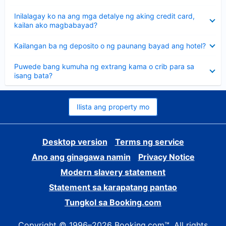
sagot
Nakatago
Inilalagay ko na ang mga detalye ng aking credit card,
ang
kailan ako magbabayad?
sagot
Nakatago
Kailangan ba ng deposito o ng paunang bayad ang hotel?
ang
sagot
Nakatago
Puwede bang kumuha ng extrang kama o crib para sa
ang
isang bata?
sagot
Ilista ang property mo
Desktop version
Terms ng service
Ano ang ginagawa namin
Privacy Notice
Modern slavery statement
Statement sa karapatang pantao
Tungkol sa Booking.com
Copyright © 1996–2026 Booking.com™. All rights