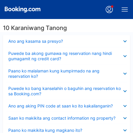
10 Karaniwang Tanong
Nakatago
Ano ang kasama sa presyo?
ang
sagot
Nakatago
Puwede ba akong gumawa ng reservation nang hindi
ang
gumagamit ng credit card?
sagot
Nakatago
Paano ko malalaman kung kumpirmado na ang
ang
reservation ko?
sagot
Nakatago
Puwede ko bang kanselahin o baguhin ang reservation ko
ang
sa Booking.com?
sagot
Nakatago
Ano ang aking PIN code at saan ko ito kakailanganin?
ang
sagot
Nakatago
Saan ko makikita ang contact information ng property?
ang
sagot
Nakatago
Paano ko makikita kung magkano ito?
ang