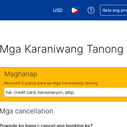
USD
Makakuha ng t
Ilista ang pr
Pumili ng currency mo. USD ang 
Pumili ng wika mo. Filip
Mga Karaniwang Tanong
Maghanap
Keyword o paksa para sa mga karaniwang tanong
Mga cancellation
Puwede ko bang i-cancel ang booking ko?