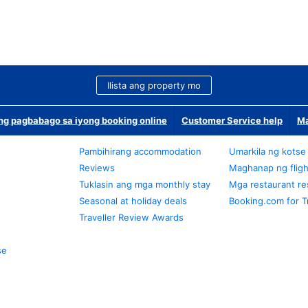
Ilista ang property mo
g pagbabago sa iyong booking online
Customer Service help
Ma
Pambihirang accommodation
Umarkila ng kotse
Reviews
Maghanap ng fligh
Tuklasin ang mga monthly stay
Mga restaurant re
Seasonal at holiday deals
Booking.com for T
Traveller Review Awards
se