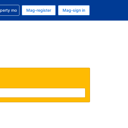
ulong sa reservation mo
operty mo
Mag-register
Mag-sign in
currency mo ngayon
ino ang wika mo ngayon