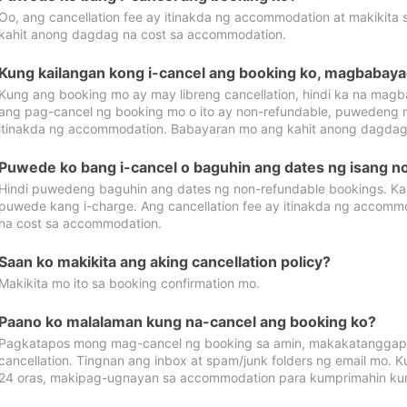
Oo, ang cancellation fee ay itinakda ng accommodation at makikita 
kahit anong dagdag na cost sa accommodation.
Kung kailangan kong i-cancel ang booking ko, magbabaya
Kung ang booking mo ay may libreng cancellation, hindi ka na magba
ang pag-cancel ng booking mo o ito ay non-refundable, puwedeng may
itinakda ng accommodation. Babayaran mo ang kahit anong dagdag
Puwede ko bang i-cancel o baguhin ang dates ng isang n
Hindi puwedeng baguhin ang dates ng non-refundable bookings. Kap
puwede kang i-charge. Ang cancellation fee ay itinakda ng accom
na cost sa accommodation.
Saan ko makikita ang aking cancellation policy?
Makikita mo ito sa booking confirmation mo.
Paano ko malalaman kung na-cancel ang booking ko?
Pagkatapos mong mag-cancel ng booking sa amin, makakatanggap
cancellation. Tingnan ang inbox at spam/junk folders ng email mo. 
24 oras, makipag-ugnayan sa accommodation para kumprimahin kung