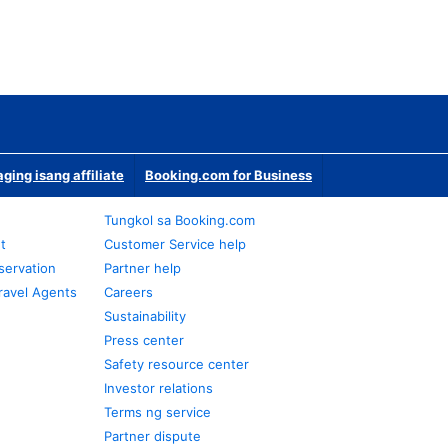
ging isang affiliate
Booking.com for Business
Tungkol sa Booking.com
t
Customer Service help
servation
Partner help
ravel Agents
Careers
Sustainability
Press center
Safety resource center
Investor relations
Terms ng service
Partner dispute