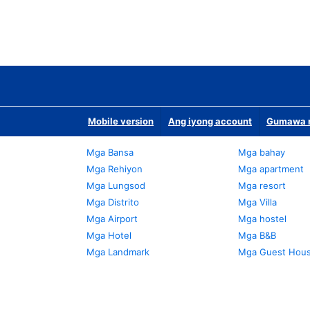
Mobile version
Ang iyong account
Gumawa n
Mga Bansa
Mga bahay
Mga Rehiyon
Mga apartment
Mga Lungsod
Mga resort
Mga Distrito
Mga Villa
Mga Airport
Mga hostel
Mga Hotel
Mga B&B
Mga Landmark
Mga Guest Hou