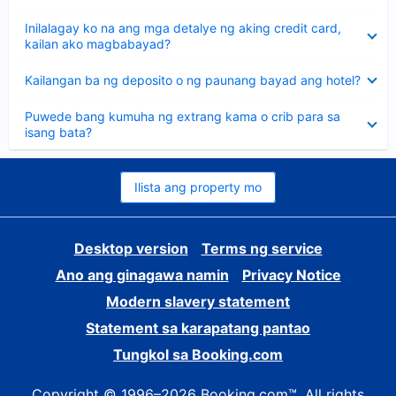
sagot
Nakatago
Inilalagay ko na ang mga detalye ng aking credit card,
ang
kailan ako magbabayad?
sagot
Nakatago
Kailangan ba ng deposito o ng paunang bayad ang hotel?
ang
sagot
Nakatago
Puwede bang kumuha ng extrang kama o crib para sa
ang
isang bata?
sagot
Ilista ang property mo
Desktop version
Terms ng service
Ano ang ginagawa namin
Privacy Notice
Modern slavery statement
Statement sa karapatang pantao
Tungkol sa Booking.com
Copyright © 1996–2026 Booking.com™. All rights