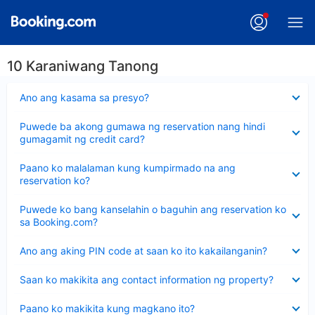
10 Karaniwang Tanong
Nakatago
Ano ang kasama sa presyo?
ang
sagot
Nakatago
Puwede ba akong gumawa ng reservation nang hindi
ang
gumagamit ng credit card?
sagot
Nakatago
Paano ko malalaman kung kumpirmado na ang
ang
reservation ko?
sagot
Nakatago
Puwede ko bang kanselahin o baguhin ang reservation ko
ang
sa Booking.com?
sagot
Nakatago
Ano ang aking PIN code at saan ko ito kakailanganin?
ang
sagot
Nakatago
Saan ko makikita ang contact information ng property?
ang
sagot
Nakatago
Paano ko makikita kung magkano ito?
ang