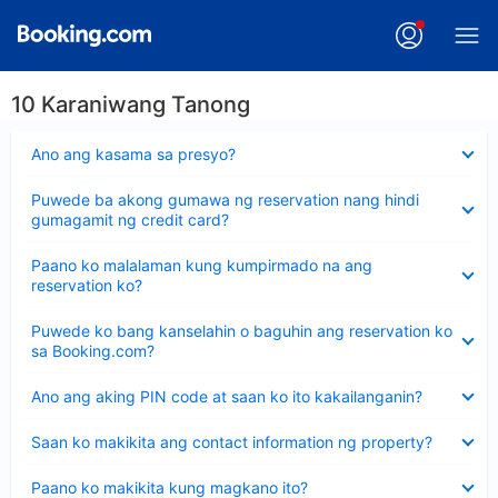
10 Karaniwang Tanong
Nakatago
Ano ang kasama sa presyo?
ang
sagot
Nakatago
Puwede ba akong gumawa ng reservation nang hindi
ang
gumagamit ng credit card?
sagot
Nakatago
Paano ko malalaman kung kumpirmado na ang
ang
reservation ko?
sagot
Nakatago
Puwede ko bang kanselahin o baguhin ang reservation ko
ang
sa Booking.com?
sagot
Nakatago
Ano ang aking PIN code at saan ko ito kakailanganin?
ang
sagot
Nakatago
Saan ko makikita ang contact information ng property?
ang
sagot
Nakatago
Paano ko makikita kung magkano ito?
ang