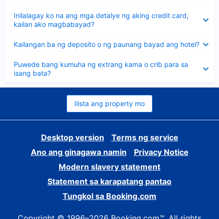
sagot
Nakatago
Inilalagay ko na ang mga detalye ng aking credit card,
ang
kailan ako magbabayad?
sagot
Nakatago
Kailangan ba ng deposito o ng paunang bayad ang hotel?
ang
sagot
Nakatago
Puwede bang kumuha ng extrang kama o crib para sa
ang
isang bata?
sagot
Ilista ang property mo
Desktop version
Terms ng service
Ano ang ginagawa namin
Privacy Notice
Modern slavery statement
Statement sa karapatang pantao
Tungkol sa Booking.com
Copyright © 1996–2026 Booking.com™. All rights