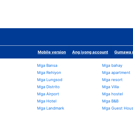
Mobile version
Ang iyong account
Gumawa n
Mga Bansa
Mga bahay
Mga Rehiyon
Mga apartment
Mga Lungsod
Mga resort
Mga Distrito
Mga Villa
Mga Airport
Mga hostel
Mga Hotel
Mga B&B
Mga Landmark
Mga Guest Hou