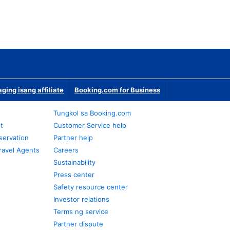
ging isang affiliate
Booking.com for Business
Tungkol sa Booking.com
t
Customer Service help
servation
Partner help
ravel Agents
Careers
Sustainability
Press center
Safety resource center
Investor relations
Terms ng service
Partner dispute