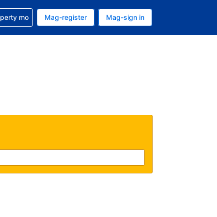
ulong sa reservation mo
operty mo
Mag-register
Mag-sign in
currency mo ngayon
ino ang wika mo ngayon