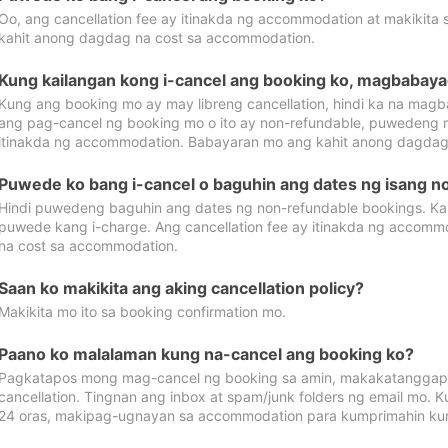
Oo, ang cancellation fee ay itinakda ng accommodation at makikita 
kahit anong dagdag na cost sa accommodation.
Kung kailangan kong i-cancel ang booking ko, magbabaya
Kung ang booking mo ay may libreng cancellation, hindi ka na magba
ang pag-cancel ng booking mo o ito ay non-refundable, puwedeng may
itinakda ng accommodation. Babayaran mo ang kahit anong dagdag
Puwede ko bang i-cancel o baguhin ang dates ng isang n
Hindi puwedeng baguhin ang dates ng non-refundable bookings. Kap
puwede kang i-charge. Ang cancellation fee ay itinakda ng accom
na cost sa accommodation.
Saan ko makikita ang aking cancellation policy?
Makikita mo ito sa booking confirmation mo.
Paano ko malalaman kung na-cancel ang booking ko?
Pagkatapos mong mag-cancel ng booking sa amin, makakatanggap
cancellation. Tingnan ang inbox at spam/junk folders ng email mo. 
24 oras, makipag-ugnayan sa accommodation para kumprimahin kung