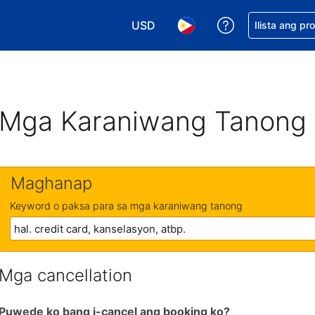
USD
Makakuha ng t
Ilista ang pr
Pumili ng currency mo. USD ang 
Pumili ng wika mo. Filip
Mga Karaniwang Tanong
Maghanap
Keyword o paksa para sa mga karaniwang tanong
Mga cancellation
Puwede ko bang i-cancel ang booking ko?