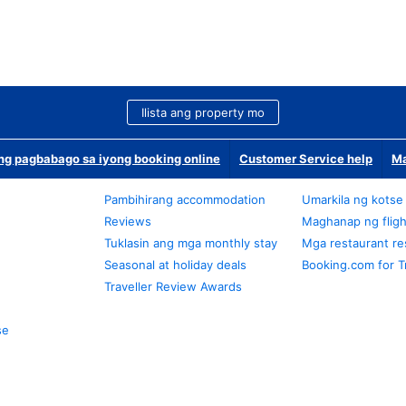
Ilista ang property mo
g pagbabago sa iyong booking online
Customer Service help
Ma
Pambihirang accommodation
Umarkila ng kotse
Reviews
Maghanap ng fligh
Tuklasin ang mga monthly stay
Mga restaurant re
Seasonal at holiday deals
Booking.com for T
Traveller Review Awards
se