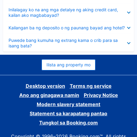
sagot
Nakatago
Inilalagay ko na ang mga detalye ng aking credit card,
ang
kailan ako magbabayad?
sagot
Nakatago
Kailangan ba ng deposito o ng paunang bayad ang hotel?
ang
sagot
Nakatago
Puwede bang kumuha ng extrang kama o crib para sa
ang
isang bata?
sagot
Ilista ang property mo
Desktop version
Terms ng service
Ano ang ginagawa namin
Privacy Notice
Modern slavery statement
Statement sa karapatang pantao
Tungkol sa Booking.com
Copyright © 1996–2026 Booking.com™. All rights