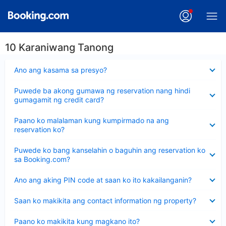
10 Karaniwang Tanong
Nakatago
Ano ang kasama sa presyo?
ang
sagot
Nakatago
Puwede ba akong gumawa ng reservation nang hindi
ang
gumagamit ng credit card?
sagot
Nakatago
Paano ko malalaman kung kumpirmado na ang
ang
reservation ko?
sagot
Nakatago
Puwede ko bang kanselahin o baguhin ang reservation ko
ang
sa Booking.com?
sagot
Nakatago
Ano ang aking PIN code at saan ko ito kakailanganin?
ang
sagot
Nakatago
Saan ko makikita ang contact information ng property?
ang
sagot
Nakatago
Paano ko makikita kung magkano ito?
ang